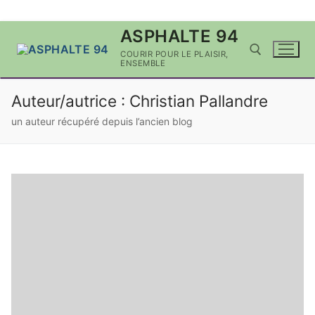
Aller
ASPHALTE 94
au
COURIR POUR LE PLAISIR,
contenu
ENSEMBLE
Auteur/autrice :
Christian Pallandre
Rechercher :
un auteur récupéré depuis l’ancien blog