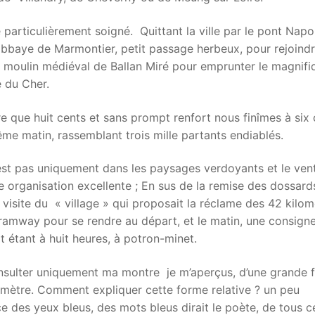
e particulièrement soigné. Quittant la ville par le pont Napo
l’abbaye de Marmontier, petit passage herbeux, pour rejoindr
au moulin médiéval de Ballan Miré pour emprunter le magnifi
e du Cher.
re que huit cents et sans prompt renfort nous finîmes à six
même matin, rassemblant trois mille partants endiablés.
’est pas uniquement dans les paysages verdoyants et le ven
ne organisation excellente ; En sus de la remise des dossard
visite du « village » qui proposait la réclame des 42 kilom
 tramway pour se rendre au départ, et le matin, une consigne
 étant à huit heures, à potron-minet.
sulter uniquement ma montre je m’aperçus, d’une grande fa
lomètre. Comment expliquer cette forme relative ? un peu
e des yeux bleus, des mots bleus dirait le poète, de tous c