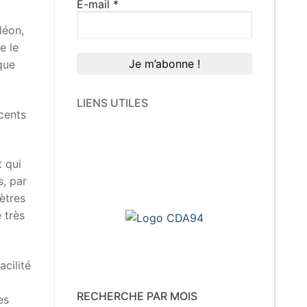
E-mail
*
léon,
e le
que
LIENS UTILES
 cents
t qui
s, par
ètres
 très
cilité
RECHERCHE PAR MOIS
es