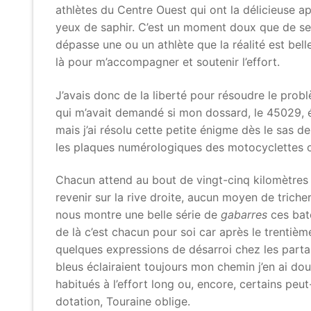
athlètes du Centre Ouest qui ont la délicieuse 
yeux de saphir. C’est un moment doux que de se l
dépasse une ou un athlète que la réalité est bell
là pour m’accompagner et soutenir l’effort.
J’avais donc de la liberté pour résoudre le pro
qui m’avait demandé si mon dossard, le 45029, 
mais j’ai résolu cette petite énigme dès le sas de
les plaques numérologiques des motocyclettes of
Chacun attend au bout de vingt-cinq kilomètres 
revenir sur la rive droite, aucun moyen de tricher
nous montre une belle série de
gabarres
ces bate
de là c’est chacun pour soi car après le trentièm
quelques expressions de désarroi chez les parta
bleus éclairaient toujours mon chemin j’en ai do
habitués à l’effort long ou, encore, certains peu
dotation, Touraine oblige.