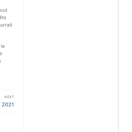
tout
êts
urrait
 le
e
s
NEXT
T 2021