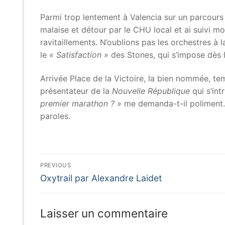
Parmi trop lentement à Valencia sur un parcours a
malaise et détour par le CHU local et ai suivi mo
ravitaillements. N’oublions pas les orchestres à
le
« Satisfaction »
des Stones, qui s’impose dès 
Arrivée Place de la Victoire, la bien nommée, t
présentateur de la
Nouvelle République
qui s’int
premier
marathon ? »
me demanda-t-il poliment
paroles.
Navigation
PREVIOUS
Previous
de
Oxytrail par Alexandre Laidet
post:
l’article
Laisser un commentaire