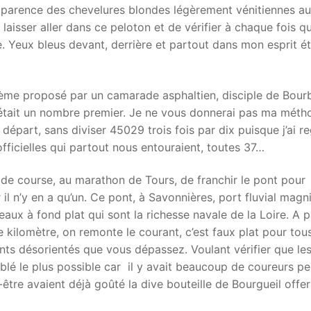
apparence des chevelures blondes légèrement vénitiennes a
aisser aller dans ce peloton et de vérifier à chaque fois qu
e. Yeux bleus devant, derrière et partout dans mon esprit ét
blème proposé par un camarade asphaltien, disciple de Bourb
était un nombre premier. Je ne vous donnerai pas ma méth
 départ, sans diviser 45029 trois fois par dix puisque j’ai r
ficielles qui partout nous entouraient, toutes 37…
de course, au marathon de Tours, de franchir le pont pour
 il n’y en a qu’un. Ce pont, à Savonnières, port fluvial magni
aux à fond plat qui sont la richesse navale de la Loire. A p
e kilomètre, on remonte le courant, c’est faux plat pour tou
nts désorientés que vous dépassez. Voulant vérifier que le
ublé le plus possible car il y avait beaucoup de coureurs p
t-être avaient déjà goûté la dive bouteille de Bourgueil offe