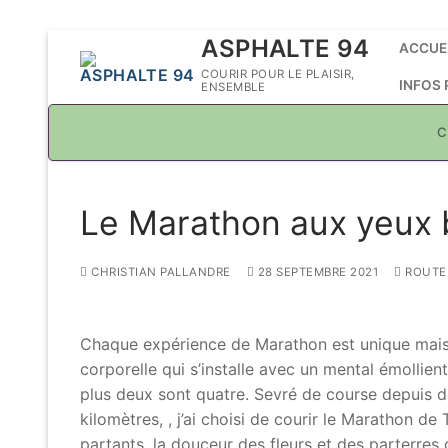
Aller
ASPHALTE 94
ACCUE
au
COURIR POUR LE PLAISIR,
INFOS
ENSEMBLE
contenu
C
Le Marathon aux yeux 
CHRISTIAN PALLANDRE
28 SEPTEMBRE 2021
ROUTE
Chaque expérience de Marathon est unique mais c
corporelle qui s’installe avec un mental émolli
plus deux sont quatre. Sevré de course depuis d
kilomètres, , j’ai choisi de courir le Marathon de 
partants, la douceur des fleurs et des parterres