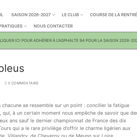
IL
SAISON 2026-2027
LE CLUB
COURSE DE LA RENTR
 PRATIQUES
NOUS CONTACTER
LIQUER ICI POUR ADHÉRER À L’ASPHALTE 94 POUR LA SAISON 2026-20
bleus
0 COMMENTAIRE
hacune se ressemble sur un point : concilier la fatigue
ent, qui, à un certain moment nous empêche de savoir que de
eux ans sauf le dernier championnat de France des dix
Tours qui a le rare privilège d’offrir le charme ligérien aux
 de Villandry, de Cheverny ou de Meung sur Loire.