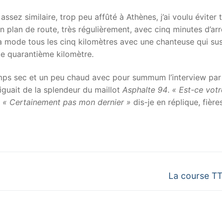
ssez similaire, trop peu affûté à Athènes, j’ai voulu éviter 
n plan de route, très régulièrement, avec cinq minutes d’arr
 la mode tous les cinq kilomètres avec une chanteuse qui sus
le quarantième kilomètre.
emps sec et un peu chaud avec pour summum l’interview par
riguait de la splendeur du maillot
Asphalte 94
.
« Est-ce votr
.
« Certainement pas mon dernier »
dis-je en réplique, fière
Next
La course T
post: