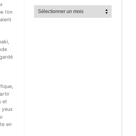
ux
Recherche
e l’on
par
aient
mois
aki,
ode
egardé
fique,
artir
s et
s yeux
eu
rte en