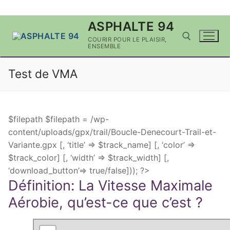
Aller
ASPHALTE 94
au
COURIR POUR LE PLAISIR,
contenu
ENSEMBLE
Test de VMA
Rechercher :
$filepath $filepath =
/wp-
content/uploads/gpx/trail/Boucle-Denecourt-Trail-et-
Variante.gpx [, ‘title’ => $track_name] [, ‘color’ =>
$track_color] [, ‘width’ => $track_width] [,
‘download_button’=> true/false])); ?>
Définition: La Vitesse Maximale
Aérobie, qu’est-ce que c’est ?