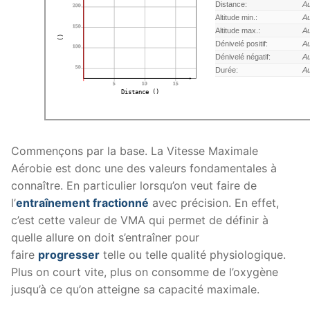
Distance:
A
200
Altitude min.:
A
150
Altitude max.:
A
()
Dénivelé positif:
A
100
Dénivelé négatif:
A
50
Durée:
A
5
10
15
Distance ()
Commençons par la base. La Vitesse Maximale
Aérobie est donc une des valeurs fondamentales à
connaître. En particulier lorsqu’on veut faire de
l’
entraînement fractionné
avec précision. En effet,
c’est cette valeur de VMA qui permet de définir à
quelle allure on doit s’entraîner pour
faire
progresser
telle ou telle qualité physiologique.
Plus on court vite, plus on consomme de l’oxygène
jusqu’à ce qu’on atteigne sa capacité maximale.