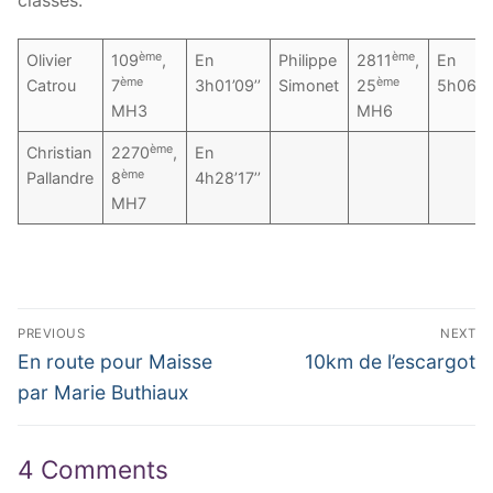
ème
ème
Olivier
109
,
En
Philippe
2811
,
En
ème
ème
Catrou
7
3h01’09’’
Simonet
25
5h06’15
MH3
MH6
ème
Christian
2270
,
En
ème
Pallandre
8
4h28’17’’
MH7
Navigation
PREVIOUS
NEXT
de
Previous
Next
En route pour Maisse
10km de l’escargot
post:
post:
l’article
par Marie Buthiaux
4 Comments