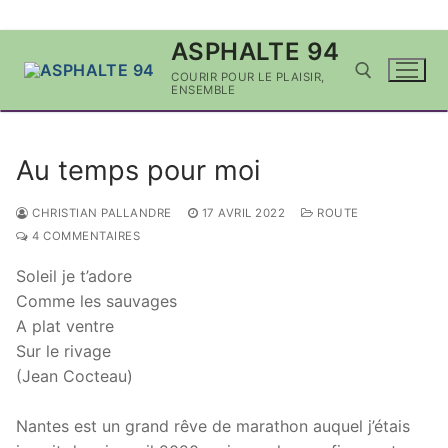
Aller
ASPHALTE 94
au
COURIR POUR LE PLAISIR,
contenu
ENSEMBLE
Rechercher :
Au temps pour moi
CHRISTIAN PALLANDRE
17 AVRIL 2022
ROUTE
4 COMMENTAIRES
Soleil je t’adore
Comme les sauvages
A plat ventre
Sur le rivage
(Jean Cocteau)
Nantes est un grand rêve de marathon auquel j’étais