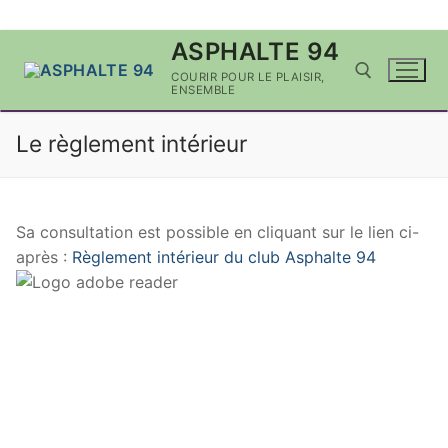
Aller
ASPHALTE 94
au
COURIR POUR LE PLAISIR,
contenu
ENSEMBLE
Le règlement intérieur
Rechercher :
Sa consultation est possible en cliquant sur le lien ci-
après :
Règlement intérieur du club Asphalte 94