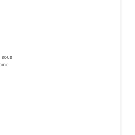
e sous
aine