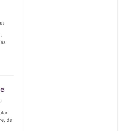
ES
,
pas
te
S
plan
re, de