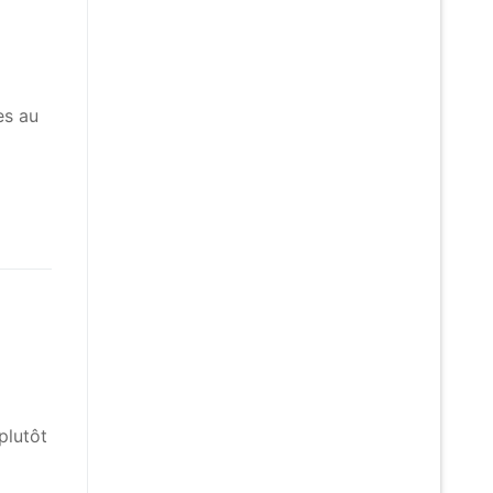
es au
plutôt