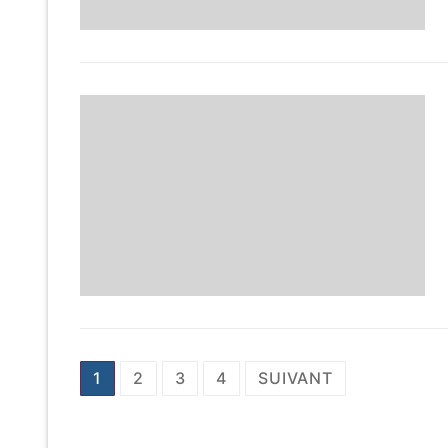
Pagination
1
2
3
4
SUIVANT
des