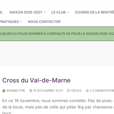
IL
SAISON 2026-2027
LE CLUB
COURSE DE LA RENTR
 PRATIQUES
NOUS CONTACTER
LIQUER ICI POUR ADHÉRER À L’ASPHALTE 94 POUR LA SAISON 2026-20
Cross du Val-de-Marne
WEBMESTRE
19 NOVEMBRE 2023
CROSS
2 COMMENTAIR
En ce 19 novembre, nous sommes comblés. Pas de pluie, 
de la boue, mais pas de celle qui pèse 1kg par chaussure 
bout…