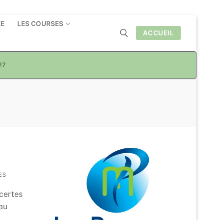
ÉE
LES COURSES
ACCUEIL
27
Rechercher :
ES
certes
au