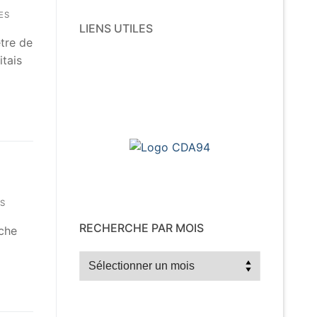
ES
LIENS UTILES
tre de
itais
S
RECHERCHE PAR MOIS
nche
Recherche
par
mois