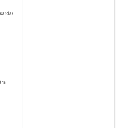
l
ssards)
a
tra