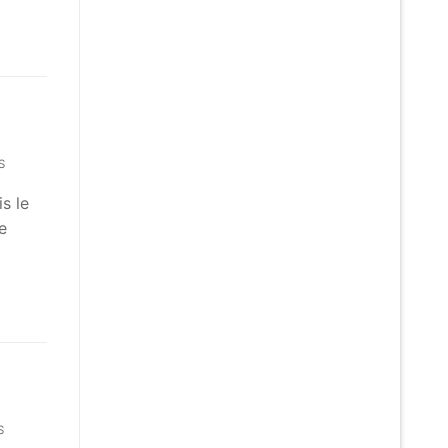
S
s le
e
S