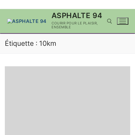
Aller
ASPHALTE 94
au
COURIR POUR LE PLAISIR,
contenu
ENSEMBLE
Étiquette :
10km
Rechercher :