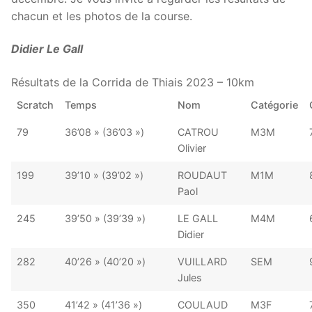
chacun et les photos de la course.
Didier Le Gall
Résultats de la Corrida de Thiais 2023 – 10km
Scratch
Temps
Nom
Catégorie
79
36’08 » (36’03 »)
CATROU
M3M
Olivier
199
39’10 » (39’02 »)
ROUDAUT
M1M
Paol
245
39’50 » (39’39 »)
LE GALL
M4M
Didier
282
40’26 » (40’20 »)
VUILLARD
SEM
Jules
350
41’42 » (41’36 »)
COULAUD
M3F