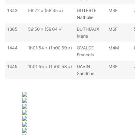
1343
59’22 » (58’35 »)
DUTERTE
M3F
Nathalie
1365
59’50 » (59’04 »)
BUTHIAUX
M6F
Marie
1444
1h01’54 » (1h00’59 »)
OVALDE
M4M
Francois
1445
1h01’55 » (1h00’58 »)
DAVIN
M3F
Sandrine