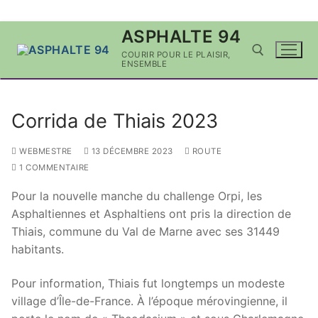
Aller
ASPHALTE 94
au
COURIR POUR LE PLAISIR,
contenu
ENSEMBLE
Rechercher :
Corrida de Thiais 2023
WEBMESTRE
13 DÉCEMBRE 2023
ROUTE
1 COMMENTAIRE
Pour la nouvelle manche du challenge Orpi, les
Asphaltiennes et Asphaltiens ont pris la direction de
Thiais, commune du Val de Marne avec ses 31449
habitants.
Pour information, Thiais fut longtemps un modeste
village d’Île-de-France. À l’époque mérovingienne, il