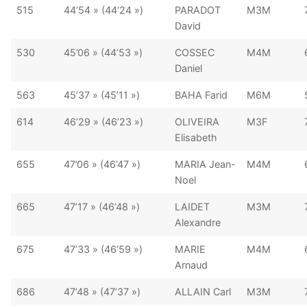
515
44’54 » (44’24 »)
PARADOT
M3M
David
530
45’06 » (44’53 »)
COSSEC
M4M
Daniel
563
45’37 » (45’11 »)
BAHA Farid
M6M
614
46’29 » (46’23 »)
OLIVEIRA
M3F
Elisabeth
655
47’06 » (46’47 »)
MARIA Jean-
M4M
Noel
665
47’17 » (46’48 »)
LAIDET
M3M
Alexandre
675
47’33 » (46’59 »)
MARIE
M4M
Arnaud
686
47’48 » (47’37 »)
ALLAIN Carl
M3M