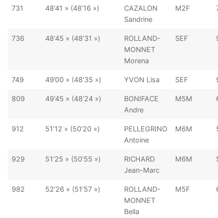
731
48’41 » (48’16 »)
CAZALON
M2F
Sandrine
736
48’45 » (48’31 »)
ROLLAND-
SEF
MONNET
Morena
749
49’00 » (48’35 »)
YVON Lisa
SEF
809
49’45 » (48’24 »)
BONIFACE
M5M
Andre
912
51’12 » (50’20 »)
PELLEGRINO
M6M
Antoine
929
51’25 » (50’55 »)
RICHARD
M6M
Jean-Marc
982
52’26 » (51’57 »)
ROLLAND-
M5F
MONNET
Bella