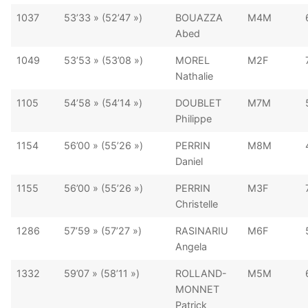
1037
53’33 » (52’47 »)
BOUAZZA
M4M
Abed
1049
53’53 » (53’08 »)
MOREL
M2F
Nathalie
1105
54’58 » (54’14 »)
DOUBLET
M7M
Philippe
1154
56’00 » (55’26 »)
PERRIN
M8M
Daniel
1155
56’00 » (55’26 »)
PERRIN
M3F
Christelle
1286
57’59 » (57’27 »)
RASINARIU
M6F
Angela
1332
59’07 » (58’11 »)
ROLLAND-
M5M
MONNET
Patrick