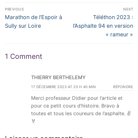
Navigation
PREVIOUS
NEXT
de
Previous
Next
Marathon de l’Espoir à
Téléthon 2023 :
post:
post:
l’article
Sully sur Loire
l’Asphalte 94 en version
« rameur »
1 Comment
THIERRY BERTHELEMY
17 DÉCEMBRE 2023 AT 20 H 40 MIN
RÉPONDRE
Merci professeur Didier pour l’article et
pour ce petit cours d’histoire. Bravo à
toutes et tous les coureurs de l’asphalte. ✌️
🏅