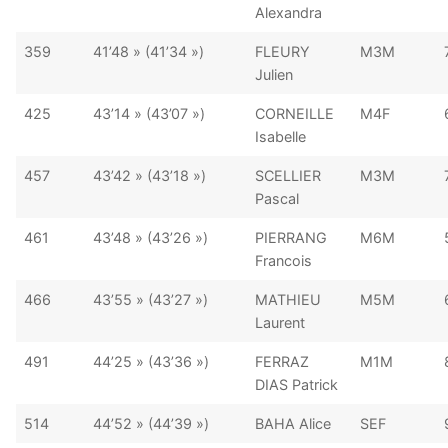
Alexandra
359
41’48 » (41’34 »)
FLEURY
M3M
Julien
425
43’14 » (43’07 »)
CORNEILLE
M4F
Isabelle
457
43’42 » (43’18 »)
SCELLIER
M3M
Pascal
461
43’48 » (43’26 »)
PIERRANG
M6M
Francois
466
43’55 » (43’27 »)
MATHIEU
M5M
Laurent
491
44’25 » (43’36 »)
FERRAZ
M1M
DIAS Patrick
514
44’52 » (44’39 »)
BAHA Alice
SEF