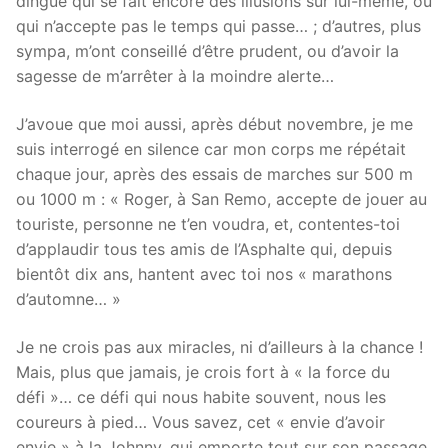
dingue qui se fait encore des illusions sur lui-même, ou
qui n’accepte pas le temps qui passe… ; d’autres, plus
sympa, m’ont conseillé d’être prudent, ou d’avoir la
sagesse de m’arrêter à la moindre alerte…
J’avoue que moi aussi, après début novembre, je me
suis interrogé en silence car mon corps me répétait
chaque jour, après des essais de marches sur 500 m
ou 1000 m : « Roger, à San Remo, accepte de jouer au
touriste, personne ne t’en voudra, et, contentes-toi
d’applaudir tous tes amis de l’Asphalte qui, depuis
bientôt dix ans, hantent avec toi nos « marathons
d’automne… »
Je ne crois pas aux miracles, ni d’ailleurs à la chance !
Mais, plus que jamais, je crois fort à « la force du
défi »… ce défi qui nous habite souvent, nous les
coureurs à pied… Vous savez, cet « envie d’avoir
envie » à la Johnny, qui emporte tout sur son passage