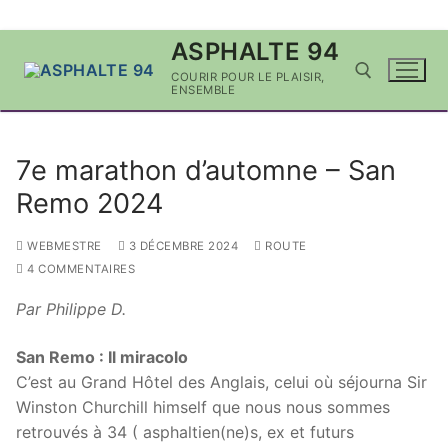
Aller
ASPHALTE 94
au
COURIR POUR LE PLAISIR,
contenu
ENSEMBLE
Rechercher :
7e marathon d’automne – San
Remo 2024
WEBMESTRE
3 DÉCEMBRE 2024
ROUTE
4 COMMENTAIRES
Par Philippe D.
San Remo : Il miracolo
C’est au Grand Hôtel des Anglais, celui où séjourna Sir
Winston Churchill himself que nous nous sommes
retrouvés à 34 ( asphaltien(ne)s, ex et futurs