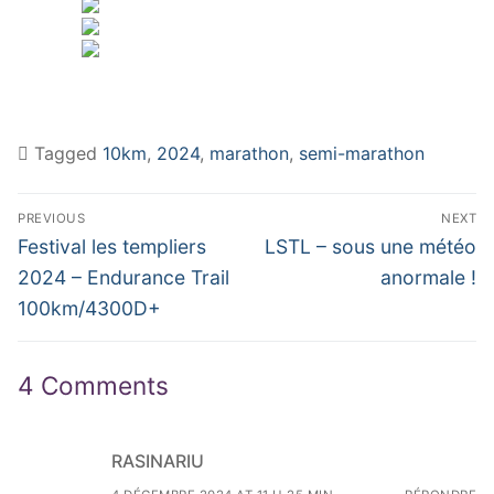
Tagged
10km
,
2024
,
marathon
,
semi-marathon
Navigation
PREVIOUS
NEXT
de
Previous
Next
Festival les templiers
LSTL – sous une météo
post:
post:
l’article
2024 – Endurance Trail
anormale !
100km/4300D+
4 Comments
RASINARIU