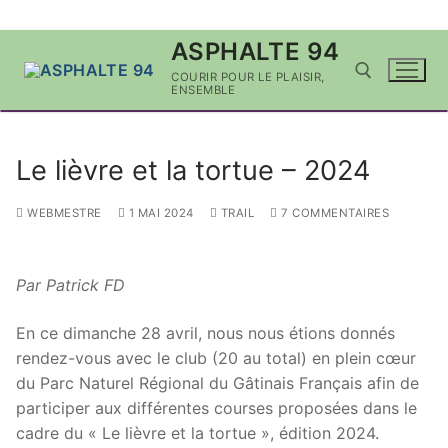
Aller
ASPHALTE 94
au
COURIR POUR LE PLAISIR,
contenu
ENSEMBLE
Rechercher :
Le lièvre et la tortue – 2024
WEBMESTRE
1 MAI 2024
TRAIL
7 COMMENTAIRES
Par Patrick FD
En ce dimanche 28 avril, nous nous étions donnés
rendez-vous avec le club (20 au total) en plein cœur
du Parc Naturel Régional du Gâtinais Français afin de
participer aux différentes courses proposées dans le
cadre du « Le lièvre et la tortue », édition 2024.