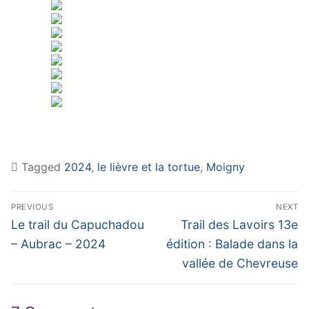
Tagged
2024
,
le lièvre et la tortue
,
Moigny
Navigation
PREVIOUS
NEXT
de
Previous
Next
Le trail du Capuchadou
Trail des Lavoirs 13e
post:
post:
l’article
– Aubrac – 2024
édition : Balade dans la
vallée de Chevreuse