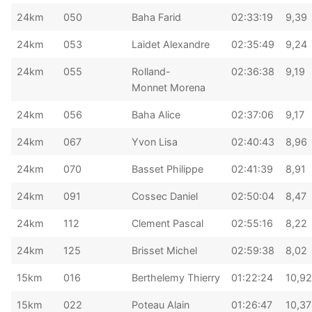
24km
050
Baha Farid
02:33:19
9,39
24km
053
Laidet Alexandre
02:35:49
9,24
24km
055
Rolland-
02:36:38
9,19
Monnet Morena
24km
056
Baha Alice
02:37:06
9,17
24km
067
Yvon Lisa
02:40:43
8,96
24km
070
Basset Philippe
02:41:39
8,91
24km
091
Cossec Daniel
02:50:04
8,47
24km
112
Clement Pascal
02:55:16
8,22
24km
125
Brisset Michel
02:59:38
8,02
15km
016
Berthelemy Thierry
01:22:24
10,92
15km
022
Poteau Alain
01:26:47
10,37