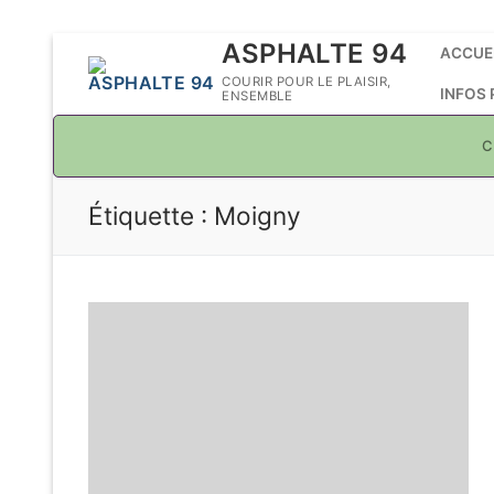
Aller
ASPHALTE 94
ACCUE
au
COURIR POUR LE PLAISIR,
INFOS
ENSEMBLE
contenu
C
Étiquette :
Moigny