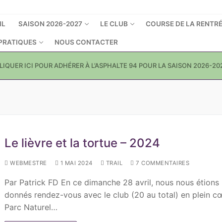
IL
SAISON 2026-2027
LE CLUB
COURSE DE LA RENTR
 PRATIQUES
NOUS CONTACTER
LIQUER ICI POUR ADHÉRER À L’ASPHALTE 94 POUR LA SAISON 2026-20
Le lièvre et la tortue – 2024
WEBMESTRE
1 MAI 2024
TRAIL
7 COMMENTAIRES
Par Patrick FD En ce dimanche 28 avril, nous nous étions
donnés rendez-vous avec le club (20 au total) en plein c
Parc Naturel…