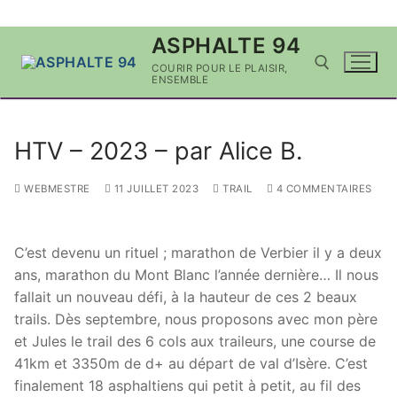
Aller
ASPHALTE 94
au
COURIR POUR LE PLAISIR,
contenu
ENSEMBLE
Rechercher :
HTV – 2023 – par Alice B.
WEBMESTRE
11 JUILLET 2023
TRAIL
4 COMMENTAIRES
C’est devenu un rituel ; marathon de Verbier il y a deux
ans, marathon du Mont Blanc l’année dernière… Il nous
fallait un nouveau défi, à la hauteur de ces 2 beaux
trails. Dès septembre, nous proposons avec mon père
et Jules le trail des 6 cols aux traileurs, une course de
41km et 3350m de d+ au départ de val d’Isère. C’est
finalement 18 asphaltiens qui petit à petit, au fil des