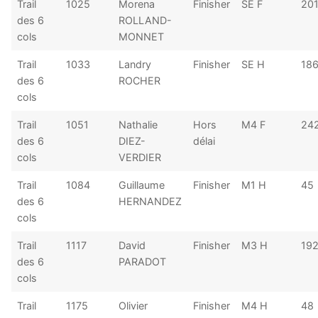
Trail
1025
Morena
Finisher
SE F
20
des 6
ROLLAND-
cols
MONNET
Trail
1033
Landry
Finisher
SE H
18
des 6
ROCHER
cols
Trail
1051
Nathalie
Hors
M4 F
24
des 6
DIEZ-
délai
cols
VERDIER
Trail
1084
Guillaume
Finisher
M1 H
45
des 6
HERNANDEZ
cols
Trail
1117
David
Finisher
M3 H
19
des 6
PARADOT
cols
Trail
1175
Olivier
Finisher
M4 H
48