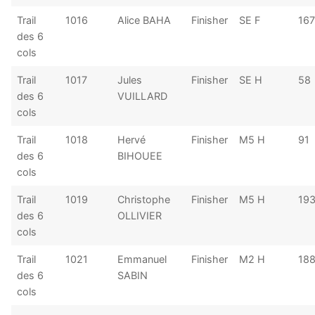
Trail
1016
Alice BAHA
Finisher
SE F
167
des 6
cols
Trail
1017
Jules
Finisher
SE H
58
des 6
VUILLARD
cols
Trail
1018
Hervé
Finisher
M5 H
91
des 6
BIHOUEE
cols
Trail
1019
Christophe
Finisher
M5 H
19
des 6
OLLIVIER
cols
Trail
1021
Emmanuel
Finisher
M2 H
18
des 6
SABIN
cols