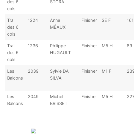
des 6
STORA
cols
Trail
1224
Anne
Finisher
SE F
161
des 6
MÉAUX
cols
Trail
1236
Philippe
Finisher
M5 H
89
des 6
HUGAULT
cols
Les
2039
Sylvie DA
Finisher
M1 F
23
Balcons
SILVA
Les
2049
Michel
Finisher
M5 H
22
Balcons
BRISSET