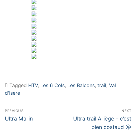
Tagged
HTV
,
Les 6 Cols
,
Les Balcons
,
trail
,
Val
d'Isère
Navigation
PREVIOUS
NEXT
de
Previous
Next
Ultra Marin
Ultra trail Ariège – c’est
post:
post:
l’article
bien costaud 😜