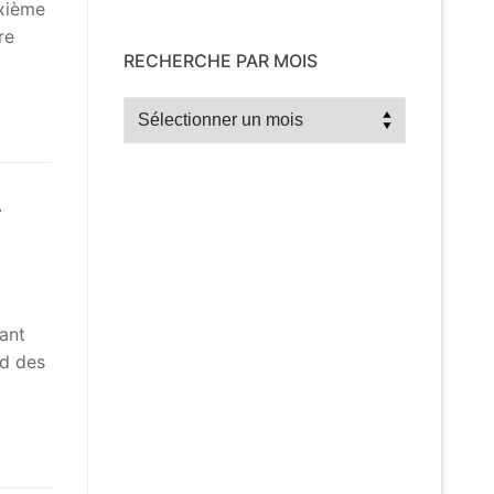
uxième
re
RECHERCHE PAR MOIS
Recherche
par
mois
r
iant
nd des