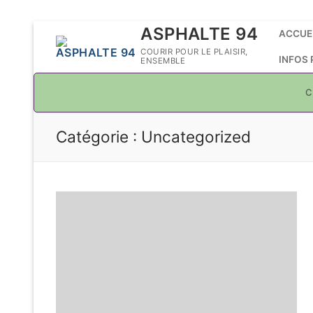
Aller
ASPHALTE 94
ACCUE
au
COURIR POUR LE PLAISIR,
INFOS
ENSEMBLE
contenu
C
Catégorie :
Uncategorized