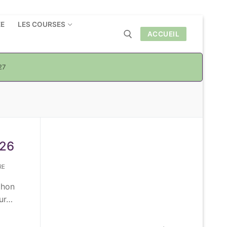
ÉE
LES COURSES
ACCUEIL
27
Rechercher :
026
RE
thon
œur…