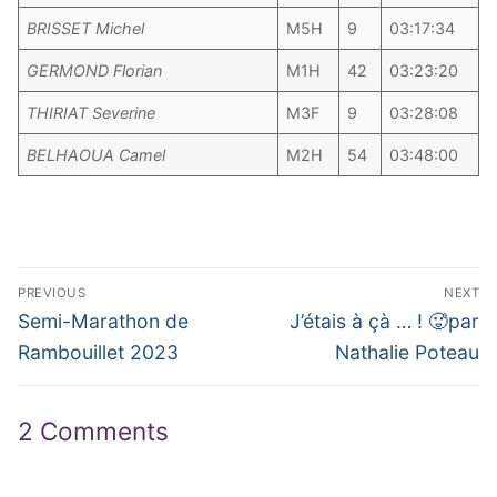
BRISSET Michel
M5H
9
03:17:34
GERMOND Florian
M1H
42
03:23:20
THIRIAT Severine
M3F
9
03:28:08
BELHAOUA Camel
M2H
54
03:48:00
Navigation
PREVIOUS
NEXT
de
Previous
Next
Semi-Marathon de
J’étais à çà … ! 🥵par
post:
post:
l’article
Rambouillet 2023
Nathalie Poteau
2 Comments