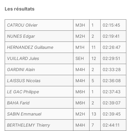
Les résultats
CATROU Olivier
M3H
1
02:15:45
NUNES Edgar
M2H
2
02:19:41
HERNANDEZ Guillaume
M1H
11
02:26:47
VUILLARD Jules
SEH
12
02:29:51
GARDINI Alain
M4H
2
02:33:28
LAISSUS Nicolas
M4H
5
02:36:08
LE GAC Philippe
M6H
1
02:37:43
BAHA Farid
M6H
2
02:39:07
SABIN Emmanuel
M2H
13
02:39:45
BERTHELEMY Thierry
M4H
7
02:44:11