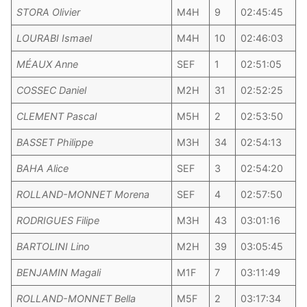
STORA Olivier
M4H
9
02:45:45
LOURABI Ismael
M4H
10
02:46:03
MÉAUX Anne
SEF
1
02:51:05
COSSEC Daniel
M2H
31
02:52:25
CLEMENT Pascal
M5H
2
02:53:50
BASSET Philippe
M3H
34
02:54:13
BAHA Alice
SEF
3
02:54:20
ROLLAND-MONNET Morena
SEF
4
02:57:50
RODRIGUES Filipe
M3H
43
03:01:16
BARTOLINI Lino
M2H
39
03:05:45
BENJAMIN Magali
M1F
7
03:11:49
ROLLAND-MONNET Bella
M5F
2
03:17:34