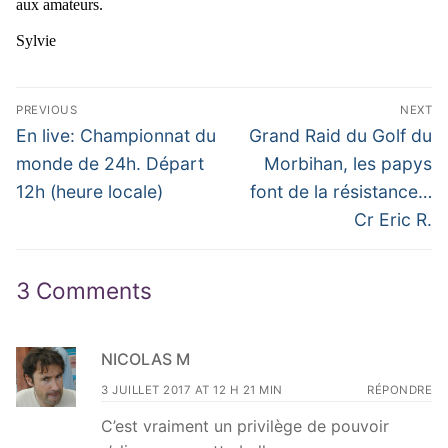
aux amateurs.
Sylvie
Navigation
PREVIOUS
NEXT
de
Previous
Next
En live: Championnat du
Grand Raid du Golf du
post:
post:
l’article
monde de 24h. Départ
Morbihan, les papys
12h (heure locale)
font de la résistance…
Cr Eric R.
3 Comments
NICOLAS M
3 JUILLET 2017 AT 12 H 21 MIN
RÉPONDRE
C’est vraiment un privilège de pouvoir