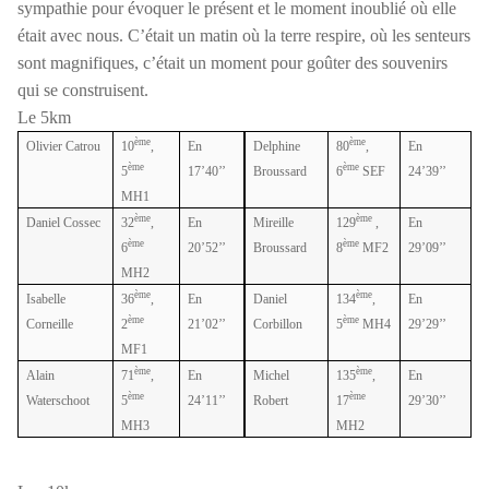
sympathie pour évoquer le présent et le moment inoublié où elle
était avec nous. C’était un matin où la terre respire, où les senteurs
sont magnifiques, c’était un moment pour goûter des souvenirs
qui se construisent.
Le 5km
ème
ème
Olivier Catrou
10
,
En
Delphine
80
,
En
ème
ème
5
17’40’’
Broussard
6
SEF
24’39’’
MH1
ème
ème
Daniel Cossec
32
,
En
Mireille
129
,
En
ème
ème
6
20’52’’
Broussard
8
MF2
29’09’’
MH2
ème
ème
Isabelle
36
,
En
Daniel
134
,
En
ème
ème
Corneille
2
21’02’’
Corbillon
5
MH4
29’29’’
MF1
ème
ème
Alain
71
,
En
Michel
135
,
En
ème
ème
Waterschoot
5
24’11’’
Robert
17
29’30’’
MH3
MH2