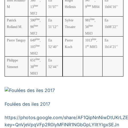
Bhel Rolland-
586
,
En
Roger
947
,
En
ème
ème
M
13
51’07’’
Hellenis
9
MH4
1h04’16’’
MF2
ème
ème
Patrick
590
,
En
Sylvie
981
,
En
ème
ème
Rolland M.
96
51’12’’
Tissaire
56
1h08’22’’
MF2
MH3
ème
ème
Pierre Tanguy
649
,
En
Pierre
1013
,
En
ème
er
105
52’40’’
Koch
1
MH5
1h14’21’’
MH2
ème
Philippe
651
,
En
ème
Simonet
38
52’44’’
MH3
Foulées des iles 2017
https://photos.google.com/share/AF1QipNnNiwDtUK
key=QnVjeVpqVFp2R0IyMFlNR1NGbGpLYlItYlgxSEJn