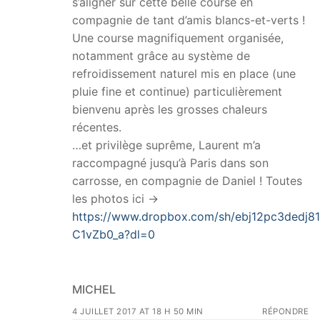
s’aligner sur cette belle course en
compagnie de tant d’amis blancs-et-verts !
Une course magnifiquement organisée,
notamment grâce au système de
refroidissement naturel mis en place (une
pluie fine et continue) particulièrement
bienvenu après les grosses chaleurs
récentes.
…et privilège suprême, Laurent m’a
raccompagné jusqu’à Paris dans son
carrosse, en compagnie de Daniel ! Toutes
les photos ici ->
https://www.dropbox.com/sh/ebj12pc3dedj8
C1vZb0_a?dl=0
MICHEL
4 JUILLET 2017 AT 18 H 50 MIN
RÉPONDRE