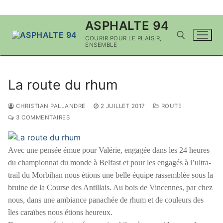
Aller
ASPHALTE 94
au
COURIR POUR LE PLAISIR,
contenu
ENSEMBLE
Rechercher :
La route du rhum
CHRISTIAN PALLANDRE
2 JUILLET 2017
ROUTE
3 COMMENTAIRES
Avec une pensée émue pour Valérie, engagée dans les 24 heures
du championnat du monde à Belfast et pour les engagés à l’ultra-
trail du Morbihan nous étions une belle équipe rassemblée sous la
bruine de la Course des Antillais. Au bois de Vincennes, par chez
nous, dans une ambiance panachée de rhum et de couleurs des
îles caraïbes nous étions heureux.