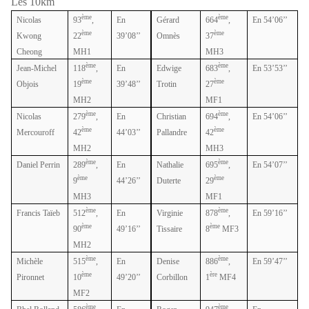
Les 10km
ème
ème
Nicolas
93
,
En
Gérard
664
,
En 54’06’’
ème
ème
Kwong
22
39’08’’
Omnès
37
Cheong
MH1
MH3
ème
ème
Jean-Michel
118
,
En
Edwige
683
,
En 53’53’’
ème
ème
Objois
19
39’48’’
Trotin
27
MH2
MF1
ème
ème
Nicolas
279
,
En
Christian
694
,
En 54’06’’
ème
ème
Mercouroff
42
44’03’’
Pallandre
42
MH2
MH3
ème
ème
Daniel Perrin
289
,
En
Nathalie
695
,
En 54’07’’
ème
ème
9
44’26’’
Duterte
29
MH3
MF1
ème
ème
Francis Taïeb
512
,
En
Virginie
878
,
En 59’16’’
ème
ème
90
49’16’’
Tissaire
8
MF3
MH2
ème
ème
Michèle
515
,
En
Denise
886
,
En 59’47’’
ème
ère
Pironnet
10
49’20’’
Corbillon
1
MF4
MF2
ème
ème