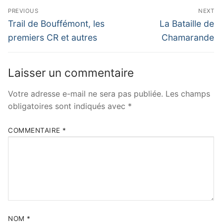
Navigation
PREVIOUS
NEXT
de
Previous
Next
Trail de Bouffémont, les
La Bataille de
post:
post:
l’article
premiers CR et autres
Chamarande
Laisser un commentaire
Votre adresse e-mail ne sera pas publiée.
Les champs
obligatoires sont indiqués avec
*
COMMENTAIRE
*
NOM
*