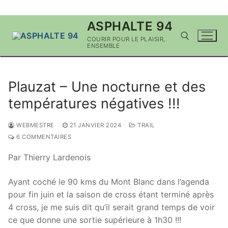
Aller
ASPHALTE 94
au
COURIR POUR LE PLAISIR,
contenu
ENSEMBLE
Rechercher :
Plauzat – Une nocturne et des
températures négatives !!!
WEBMESTRE
21 JANVIER 2024
TRAIL
6 COMMENTAIRES
Par Thierry Lardenois
Ayant coché le 90 kms du Mont Blanc dans l’agenda
pour fin juin et la saison de cross étant terminé après
4 cross, je me suis dit qu’il serait grand temps de voir
ce que donne une sortie supérieure à 1h30 !!!