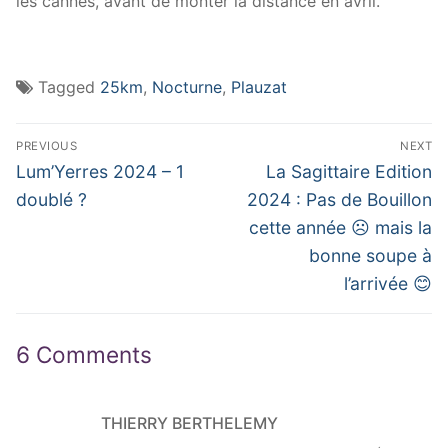
les cannes, avant de monter la distance en avril.
Tagged
25km
,
Nocturne
,
Plauzat
Navigation
PREVIOUS
NEXT
de
Previous
Next
Lum’Yerres 2024 – 1
La Sagittaire Edition
post:
post:
l’article
doublé ?
2024 : Pas de Bouillon
cette année ☹ mais la
bonne soupe à
l’arrivée 😊
6 Comments
THIERRY BERTHELEMY