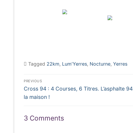
Tagged
22km
,
Lum'Yerres
,
Nocturne
,
Yerres
Navigation
PREVIOUS
Previous
de
Cross 94 : 4 Courses, 6 Titres. L’asphalte 94
post:
la maison !
l’article
3 Comments