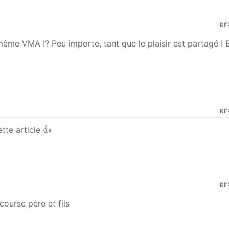
RÉ
la même VMA !? Peu importe, tant que le plaisir est partagé !
RÉ
tte article 👍
RÉ
ourse père et fils