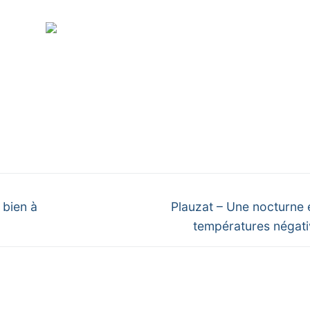
Next
 bien à
Plauzat – Une nocturne 
post:
températures négativ