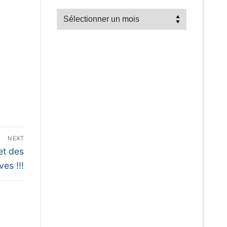
Recherche
par
mois
NEXT
et des
es !!!