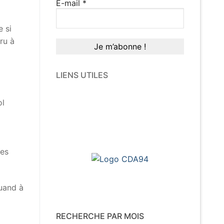
E-mail
*
e si
ru à
LIENS UTILES
ol
ces
uand à
RECHERCHE PAR MOIS