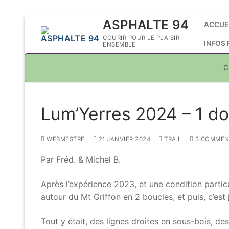
Aller
ASPHALTE 94
ACCUE
au
COURIR POUR LE PLAISIR,
INFOS
ENSEMBLE
contenu
C
Lum’Yerres 2024 – 1 do
WEBMESTRE
21 JANVIER 2024
TRAIL
3 COMMEN
Par Fréd. & Michel B.
Après l’expérience 2023, et une condition parti
autour du Mt Griffon en 2 boucles, et puis, c’est 
Tout y était, des lignes droites en sous-bois, d