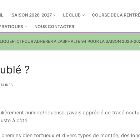
IL
SAISON 2026-2027
LE CLUB
COURSE DE LA RENTR
 PRATIQUES
NOUS CONTACTER
LIQUER ICI POUR ADHÉRER À L’ASPHALTE 94 POUR LA SAISON 2026-20
ublé ?
TAIRES
culièrement humide/boueuse, j’avais apprécié ce tracé noctu
juste à côté.
es chemins bien tortueux et divers types de montée, des lon