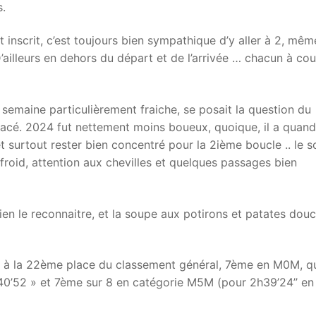
s.
est inscrit, c’est toujours bien sympathique d’y aller à 2, mêm
’ailleurs en dehors du départ et de l’arrivée … chacun à cou
 semaine particulièrement fraiche, se posait la question du
glacé. 2024 fut nettement moins boueux, quoique, il a quand
 surtout rester bien concentré pour la 2ième boucle .. le s
oid, attention aux chevilles et quelques passages bien
 bien le reconnaitre, et la soupe aux potirons et patates dou
1 » à la 22ème place du classement général, 7ème en M0M, q
40’52 » et 7ème sur 8 en catégorie M5M (pour 2h39’24’’ en