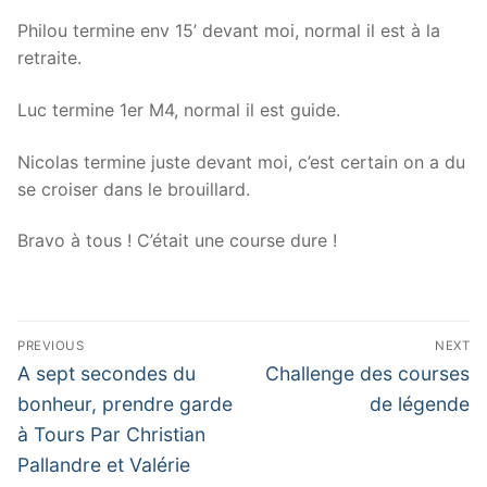
Philou termine env 15’ devant moi, normal il est à la
retraite.
Luc termine 1er M4, normal il est guide.
Nicolas termine juste devant moi, c’est certain on a du
se croiser dans le brouillard.
Bravo à tous ! C’était une course dure !
Navigation
PREVIOUS
NEXT
de
Previous
Next
A sept secondes du
Challenge des courses
post:
post:
l’article
bonheur, prendre garde
de légende
à Tours Par Christian
Pallandre et Valérie