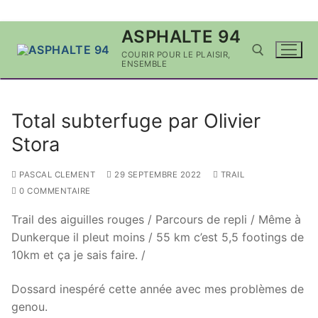
Aller
ASPHALTE 94
au
COURIR POUR LE PLAISIR,
contenu
ENSEMBLE
Rechercher :
Total subterfuge par Olivier
Stora
PASCAL CLEMENT
29 SEPTEMBRE 2022
TRAIL
0 COMMENTAIRE
Trail des aiguilles rouges / Parcours de repli / Même à
Dunkerque il pleut moins / 55 km c’est 5,5 footings de
10km et ça je sais faire. /
Dossard inespéré cette année avec mes problèmes de
genou.