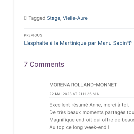
Tagged
Stage
,
Vielle-Aure
Navigation
PREVIOUS
Previous
de
L’asphalte à la Martinique par Manu Sabin🌴
post:
l’article
7 Comments
MORENA ROLLAND-MONNET
22 MAI 2023 AT 21 H 26 MIN
Excellent résumé Anne, merci à toi.
De très beaux moments partagés tou
Magnifique endroit qui offre de beau
Au top ce long week-end !