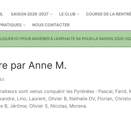
IL
SAISON 2026-2027
LE CLUB
COURSE DE LA RENTR
 PRATIQUES
NOUS CONTACTER
LIQUER ICI POUR ADHÉRER À L’ASPHALTE 94 POUR LA SAISON 2026-20
re par Anne M.
ES
traiteurs sont venus conquérir les Pyrénées : Pascal, Farid, 
exandre, Lino, Laurent, Olivier B, Nathalie DV, Florian, Christ
pe B, Jérôme, Olivier S, Nicolas, Morena.