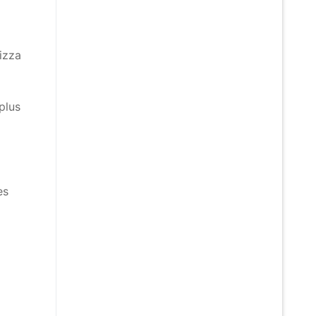
izza
plus
es