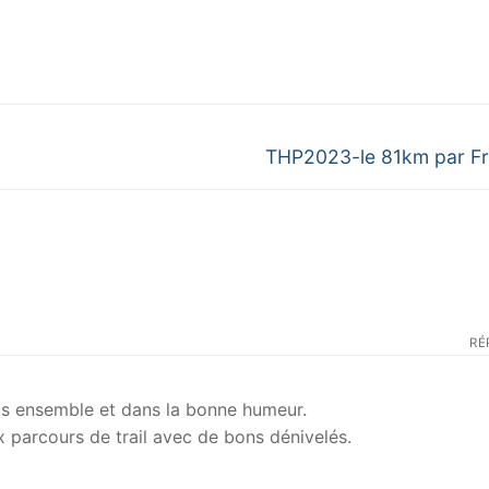
Next
THP2023-le 81km par Fr
post:
RÉ
s ensemble et dans la bonne humeur.
x parcours de trail avec de bons dénivelés.