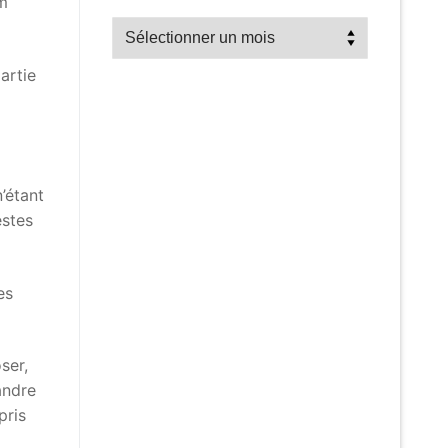
km
Recherche
par
artie
mois
n’étant
estes
es
ser,
andre
pris