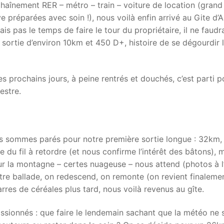
nchaînement RER – métro – train – voiture de location (grand
ve préparées avec soin !), nous voilà enfin arrivé au Gite d’
is pas le temps de faire le tour du propriétaire, il ne faudr
e sortie d’environ 10km et 450 D+, histoire de se dégourdir 
s prochains jours, à peine rentrés et douchés, c’est parti p
hestre.
nous sommes parés pour notre première sortie longue : 32km,
u fil à retordre (et nous confirme l’intérêt des bâtons), 
ur la montagne – certes nuageuse – nous attend (photos à l
tre ballade, on redescend, on remonte (on revient finaleme
arres de céréales plus tard, nous voilà revenus au gîte.
passionnés : que faire le lendemain sachant que la météo ne 