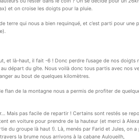
 hauteurs ou rester dans le coin ? On se décide pour un 26
ax) et on croise les doigts pour la pluie.
 terre qui nous a bien requinqué, et c’est parti pour une p
e).
ut, et là-haut, il fait -6 ! Donc perdre l’usage de nos doigts 
 au départ du gîte. Nous voilà donc tous partis avec nos v
 ranger au bout de quelques kilomètres.
r le flan de la montagne nous a permis de profiter de quelqu
r… Mais pas facile de repartir ! Certains sont restés se repo
rtent en voiture pour prendre de la hauteur (et merci à Alex
tie du groupe là haut !). Là, menés par Farid et Jules, on a 
 travers la brume nous arrivons à la cabane Auloueilh,