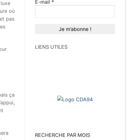
E-mail
*
 luxe
Aure où
ait pas
les
LIENS UTILES
our
mais ça
’appui,
nt
sera
RECHERCHE PAR MOIS