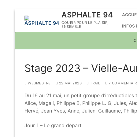
Aller
ASPHALTE 94
ACCUE
au
COURIR POUR LE PLAISIR,
INFOS
ENSEMBLE
contenu
C
Stage 2023 – Vielle-Au
WEBMESTRE
22 MAI 2023
TRAIL
7 COMMENTAIR
Du 16 au 21 mai, un petit groupe d’irréductibles 
Alice, Magali, Philippe B, Philippe L. G, Jules, Al
Hervé, Jean Yves, Anne, Julien, Guillaume, Philli
Jour 1 – Le grand départ