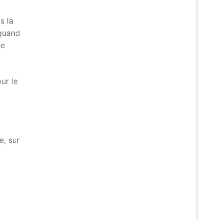
s la
 quand
ée
ur le
e, sur