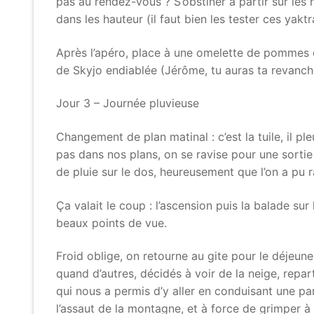
pas au rendez-vous ? S’obstiner à partir sur les
dans les hauteur (il faut bien les tester ces yaktr
Après l’apéro, place à une omelette de pommes de
de Skyjo endiablée (Jérôme, tu auras ta revanch
Jour 3 – Journée pluvieuse
Changement de plan matinal : c’est la tuile, il ple
pas dans nos plans, on se ravise pour une sortie
de pluie sur le dos, heureusement que l’on a pu
Ça valait le coup : l’ascension puis la balade su
beaux points de vue.
Froid oblige, on retourne au gite pour le déjeune
quand d’autres, décidés à voir de la neige, repa
qui nous a permis d’y aller en conduisant une par
l’assaut de la montagne, et à force de grimper à