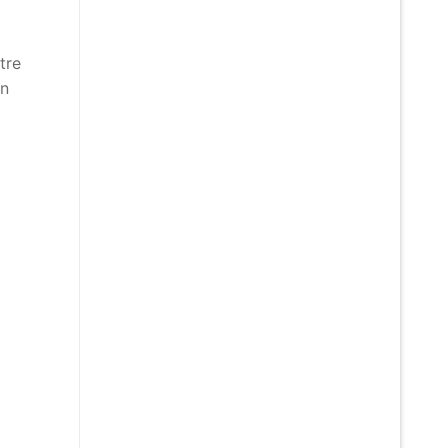
tre
en