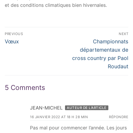
et des conditions climatiques bien hivernales.
Navigation
PREVIOUS
NEXT
de
Previous
Next
Vœux
Championnats
post:
post:
l’article
départementaux de
cross country par Paol
Roudaut
5 Comments
JEAN-MICHEL
AUTEUR DE L’ARTICLE
16 JANVIER 2022 AT 18 H 28 MIN
RÉPONDRE
Pas mal pour commencer l’année. Les jours