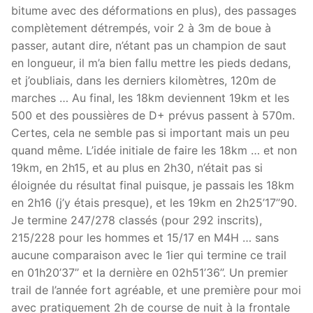
bitume avec des déformations en plus), des passages
complètement détrempés, voir 2 à 3m de boue à
passer, autant dire, n’étant pas un champion de saut
en longueur, il m’a bien fallu mettre les pieds dedans,
et j’oubliais, dans les derniers kilomètres, 120m de
marches … Au final, les 18km deviennent 19km et les
500 et des poussières de D+ prévus passent à 570m.
Certes, cela ne semble pas si important mais un peu
quand même. L’idée initiale de faire les 18km … et non
19km, en 2h15, et au plus en 2h30, n’était pas si
éloignée du résultat final puisque, je passais les 18km
en 2h16 (j’y étais presque), et les 19km en 2h25’17’’90.
Je termine 247/278 classés (pour 292 inscrits),
215/228 pour les hommes et 15/17 en M4H … sans
aucune comparaison avec le 1ier qui termine ce trail
en 01h20’37’’ et la dernière en 02h51’36’’. Un premier
trail de l’année fort agréable, et une première pour moi
avec pratiquement 2h de course de nuit à la frontale