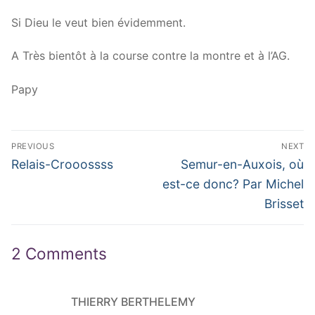
Si Dieu le veut bien évidemment.
A Très bientôt à la course contre la montre et à l’AG.
Papy
Navigation
PREVIOUS
NEXT
de
Previous
Next
Relais-Crooossss
Semur-en-Auxois, où
post:
post:
l’article
est-ce donc? Par Michel
Brisset
2 Comments
THIERRY BERTHELEMY