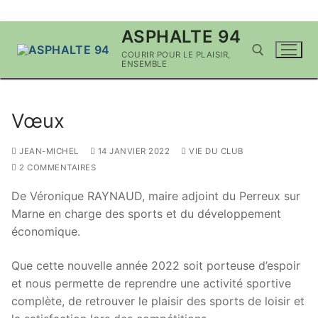
Aller
ASPHALTE 94
au
COURIR POUR LE PLAISIR,
contenu
ENSEMBLE
Rechercher :
Vœux
JEAN-MICHEL
14 JANVIER 2022
VIE DU CLUB
2 COMMENTAIRES
De Véronique RAYNAUD, maire adjoint du Perreux sur
Marne en charge des sports et du développement
économique.
Que cette nouvelle année 2022 soit porteuse d’espoir
et nous permette de reprendre une activité sportive
complète, de retrouver le plaisir des sports de loisir et