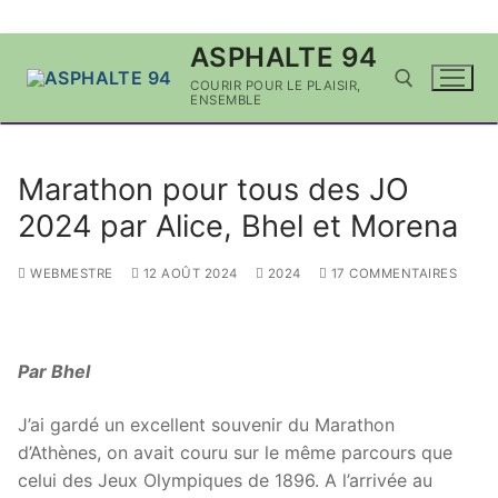
Aller
ASPHALTE 94
au
COURIR POUR LE PLAISIR,
contenu
ENSEMBLE
Rechercher :
Marathon pour tous des JO
2024 par Alice, Bhel et Morena
WEBMESTRE
12 AOÛT 2024
2024
17 COMMENTAIRES
Par Bhel
J’ai gardé un excellent souvenir du Marathon
d’Athènes, on avait couru sur le même parcours que
celui des Jeux Olympiques de 1896. A l’arrivée au