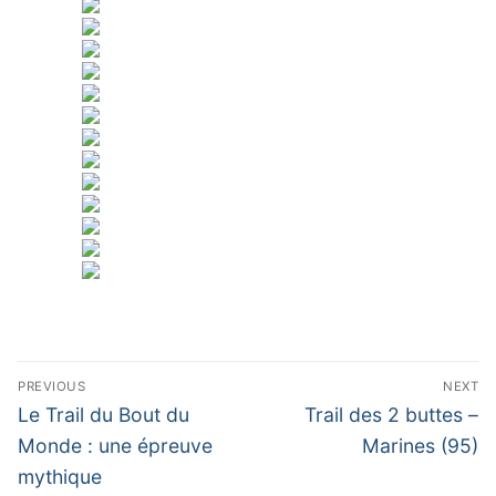
Navigation
PREVIOUS
NEXT
de
Previous
Next
Le Trail du Bout du
Trail des 2 buttes –
post:
post:
l’article
Monde : une épreuve
Marines (95)
mythique