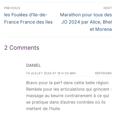
Navigation
PREVIOUS
NEXT
de
Previous
Next
les Foulées d’Ile-de-
Marathon pour tous des
post:
post:
l’article
France France des Iles
JO 2024 par Alice, Bhel
et Morena
2 Comments
DANIEL
14 JUILLET 2024 AT 18 H 05 MIN
RÉPONDRE
Bravo pour la perf dans cette belle région
Remède pour les articulations qui grincent :
massage au beurre contrairement à ce qui
se pratique dans d’autres contrées où ils
mettent de l’huile.