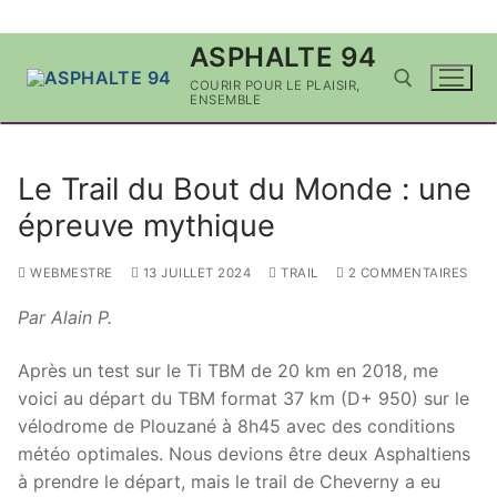
Aller
ASPHALTE 94
au
COURIR POUR LE PLAISIR,
contenu
ENSEMBLE
Rechercher :
Le Trail du Bout du Monde : une
épreuve mythique
WEBMESTRE
13 JUILLET 2024
TRAIL
2 COMMENTAIRES
Par Alain P.
Après un test sur le Ti TBM de 20 km en 2018, me
voici au départ du TBM format 37 km (D+ 950) sur le
vélodrome de Plouzané à 8h45 avec des conditions
météo optimales. Nous devions être deux Asphaltiens
à prendre le départ, mais le trail de Cheverny a eu