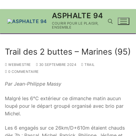
Aller
ASPHALTE 94
au
COURIR POUR LE PLAISIR,
contenu
ENSEMBLE
Rechercher :
Trail des 2 buttes – Marines (95)
WEBMESTRE
30 SEPTEMBRE 2024
TRAIL
0 COMMENTAIRE
Par Jean-Philippe Massy
Malgré les 6°C extérieur ce dimanche matin aucun
loupé pour le départ groupé organisé avec brio par
Michel.
Les 6 engagés sur ce 26km/D+610m étaient chauds
dès 7h : Pascal, Michel, Patrick, Philippe, Jérôme et