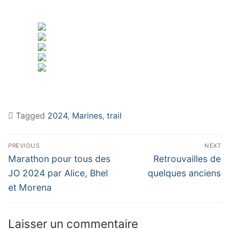
Tagged
2024
,
Marines
,
trail
Navigation
PREVIOUS
NEXT
de
Previous
Next
Marathon pour tous des
Retrouvailles de
post:
post:
l’article
JO 2024 par Alice, Bhel
quelques anciens
et Morena
Laisser un commentaire