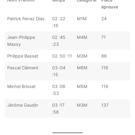
épreuve
Patrick Ferraz Dias
02 :22
M1M
24
:16
Jean-Philippe
02 :45
M4M
71
Massy
:23
Philippe Basset
02 :50 :11
M3M
86
Pascal Clément
03 :04
M6M
116
:15
Michel Brisset
03 :06
M5M
119
:53
Jérôme Gaudin
03 :17
M3M
137
:58