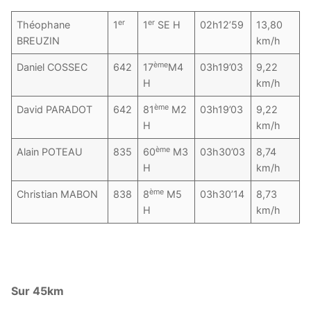
er
er
Théophane
1
1
SE H
02h12’59
13,80
BREUZIN
km/h
ème
Daniel COSSEC
642
17
M4
03h19’03
9,22
H
km/h
ème
David PARADOT
642
81
M2
03h19’03
9,22
H
km/h
ème
Alain POTEAU
835
60
M3
03h30’03
8,74
H
km/h
ème
Christian MABON
838
8
M5
03h30’14
8,73
H
km/h
Sur 45km