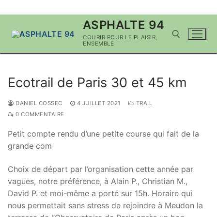
Aller
ASPHALTE 94
au
COURIR POUR LE PLAISIR,
contenu
ENSEMBLE
Rechercher :
Ecotrail de Paris 30 et 45 km
DANIEL COSSEC
4 JUILLET 2021
TRAIL
0 COMMENTAIRE
Petit compte rendu d’une petite course qui fait de la
grande com
Choix de départ par l’organisation cette année par
vagues, notre préférence, à Alain P., Christian M.,
David P. et moi-même a porté sur 15h. Horaire qui
nous permettait sans stress de rejoindre à Meudon la