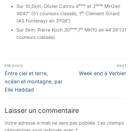
ème
ème
Sur 10,5km, Olivier Catrou 4
et 2
MH2en
er
36’47’’ (51 coureurs classés, 1
Clément Girard
(AS Fontenay) en 31’08’’)
ème
er
Sur 5km, Pierre Koch 30
,1
MH10 en 44’39’’(31
coureurs classés)
Navigation
PREVIOUS
NEXT
de
Previous
Next
Entre ciel et terre,
Week end à Verbier
post:
post:
l’article
océan et montagne, par
Elie Haddad
Laisser un commentaire
Votre adresse e-mail ne sera pas publiée.
Les champs
obligatoires sont indiqués avec
*