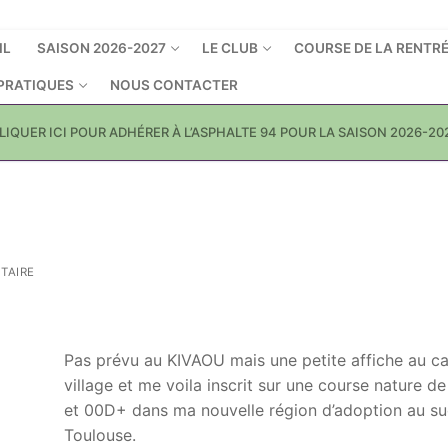
IL
SAISON 2026-2027
LE CLUB
COURSE DE LA RENTR
 PRATIQUES
NOUS CONTACTER
LIQUER ICI POUR ADHÉRER À L’ASPHALTE 94 POUR LA SAISON 2026-20
TAIRE
Pas prévu au KIVAOU mais une petite affiche au c
village et me voila inscrit sur une course nature d
et 00D+ dans ma nouvelle région d’adoption au s
Toulouse.