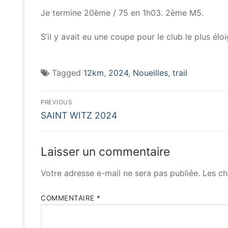
Je termine 20ème / 75 en 1h03. 2ème M5.
S’il y avait eu une coupe pour le club le plus élo
Tagged
12km
,
2024
,
Noueilles
,
trail
Navigation
PREVIOUS
Previous
de
SAINT WITZ 2024
post:
l’article
Laisser un commentaire
Votre adresse e-mail ne sera pas publiée.
Les ch
COMMENTAIRE
*