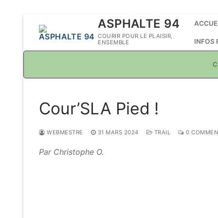
Aller
ASPHALTE 94
ACCUE
au
COURIR POUR LE PLAISIR,
INFOS
ENSEMBLE
contenu
C
Cour’SLA Pied !
WEBMESTRE
31 MARS 2024
TRAIL
0 COMMEN
Par Christophe O.