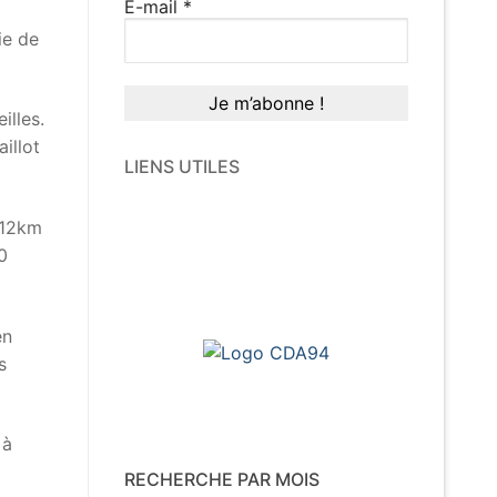
E-mail
*
ie de
illes.
aillot
LIENS UTILES
 12km
0
en
s
 à
RECHERCHE PAR MOIS