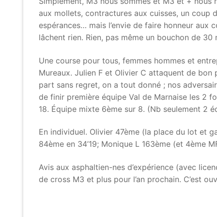
Simplement, M3 nous sommes et M3 et + nous rest
aux mollets, contractures aux cuisses, un coup d
espérances… mais l’envie de faire honneur aux co
lâchent rien. Rien, pas même un bouchon de 30 m
Une course pour tous, femmes hommes et entrepri
Mureaux. Julien F et Olivier C attaquent de bon 
part sans regret, on a tout donné ; nos adversair
de finir première équipe Val de Marnaise les 2 f
18. Équipe mixte 6ème sur 8. (Nb seulement 2 
En individuel. Olivier 47ème (la place du lot et 
84ème en 34’19; Monique L 163ème (et 4ème MF
Avis aux asphaltien-nes d’expérience (avec lice
de cross M3 et plus pour l’an prochain. C’est ouv