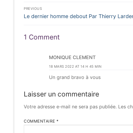
Navigation
PREVIOUS
Previous
de
Le dernier homme debout Par Thierry Larde
post:
l’article
1 Comment
MONIQUE CLEMENT
18 MARS 2022 AT 14 H 45 MIN
Un grand bravo à vous
Laisser un commentaire
Votre adresse e-mail ne sera pas publiée.
Les ch
COMMENTAIRE
*