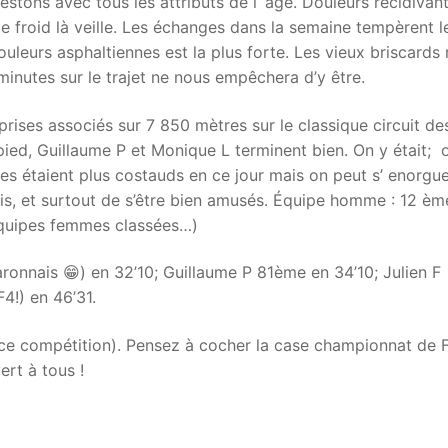
ons avec tous les attributs de l’ âge. Douleurs récidivan
e froid là veille. Les échanges dans la semaine tempèrent l
uleurs asphaltiennes est la plus forte. Les vieux briscards 
inutes sur le trajet ne nous empêchera d’y être.
ses associés sur 7 850 mètres sur le classique circuit de
pied, Guillaume P et Monique L terminent bien. On y était; 
es étaient plus costauds en ce jour mais on peut s’ enorguei
ois, et surtout de s’être bien amusés. Équipe homme : 12 èm
équipes femmes classées…)
garonnais 😁) en 32’10; Guillaume P 81ème en 34’10; Julien F
4!) en 46’31.
nce compétition). Pensez à cocher la case championnat de 
ert à tous !