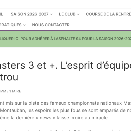
IL
SAISON 2026-2027
LE CLUB
COURSE DE LA RENTR
 PRATIQUES
NOUS CONTACTER
LIQUER ICI POUR ADHÉRER À L’ASPHALTE 94 POUR LA SAISON 2026-20
ers 3 et +. L’esprit d’équip
trou
OMMENTAIRE
ont mis sur la piste des fameux championnats nationaux Ma
 Montauban, les espoirs les plus fous se sont emparés de n
Même la dernière « news » laisse croire au miracle.