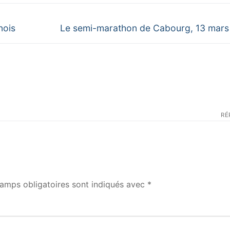
Next
nois
Le semi-marathon de Cabourg, 13 mar
post:
RÉ
amps obligatoires sont indiqués avec
*