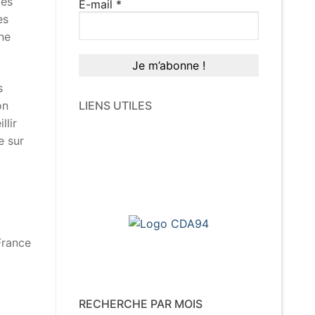
tes
E-mail
*
es
ne
s
on
LIENS UTILES
llir
e sur
France
RECHERCHE PAR MOIS