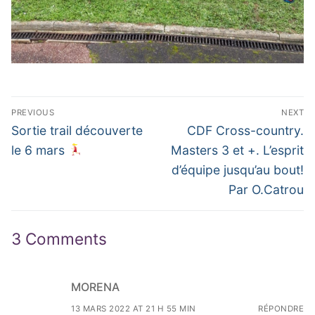
Navigation
PREVIOUS
NEXT
de
Previous
Next
Sortie trail découverte
CDF Cross-country.
post:
post:
l’article
le 6 mars
Masters 3 et +. L’esprit
d’équipe jusqu’au bout!
Par O.Catrou
3 Comments
MORENA
13 MARS 2022 AT 21 H 55 MIN
RÉPONDRE