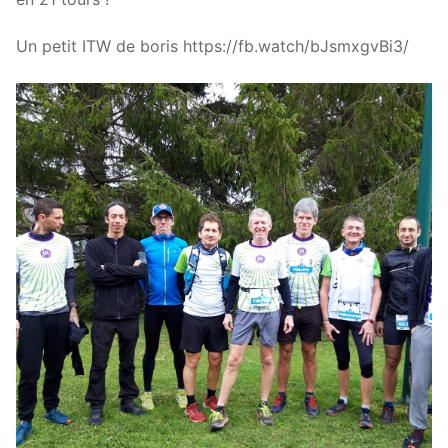
Un petit ITW de boris https://fb.watch/bJsmxgvBi3/