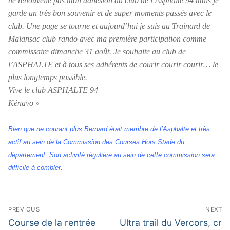
ne renouvelle pas mon adhésion au club de l’Asphalte 94 mais je
garde un très bon souvenir et de super moments passés avec le
club. Une page se tourne et aujourd’hui je suis au Trainard de
Malansac club rando avec ma première participation comme
commissaire dimanche 31 août. Je souhaite au club de
l’ASPHALTE et à tous ses adhérents de courir courir courir… le
plus longtemps possible.
Vive le club ASPHALTE 94
Kénavo
»
Bien que ne courant plus Bernard était membre de l’Asphalte et très
actif au sein de la Commission des Courses Hors Stade du
département. Son activité régulière au sein de cette commission sera
difficile à combler.
Navigation
PREVIOUS
NEXT
de
Previous
Next
Course de la rentrée
Ultra trail du Vercors, cr