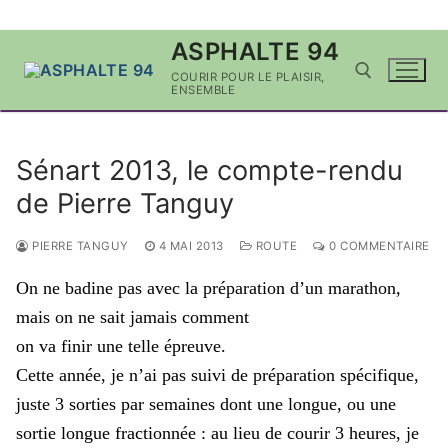
Aller
ASPHALTE 94
au
COURIR POUR LE PLAISIR,
contenu
ENSEMBLE
Rechercher :
Sénart 2013, le compte-rendu
de Pierre Tanguy
PIERRE TANGUY
4 MAI 2013
ROUTE
0 COMMENTAIRE
On ne badine pas avec la préparation d’un marathon,
mais on ne sait jamais comment
on va finir une telle épreuve.
Cette année, je n’ai pas suivi de préparation spécifique,
juste 3 sorties par semaines dont une longue, ou une
sortie longue fractionnée : au lieu de courir 3 heures, je