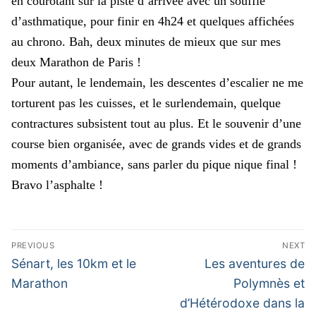
en courotant sur la piste d’arrivée avec un souffle
d’asthmatique, pour finir en 4h24 et quelques affichées
au chrono. Bah, deux minutes de mieux que sur mes
deux Marathon de Paris !
Pour autant, le lendemain, les descentes d’escalier ne me
torturent pas les cuisses, et le surlendemain, quelque
contractures subsistent tout au plus. Et le souvenir d’une
course bien organisée, avec de grands vides et de grands
moments d’ambiance, sans parler du pique nique final !
Bravo l’asphalte !
Navigation
PREVIOUS
NEXT
de
Previous
Next
Sénart, les 10km et le
Les aventures de
post:
post:
l’article
Marathon
Polymnès et
d’Hétérodoxe dans la