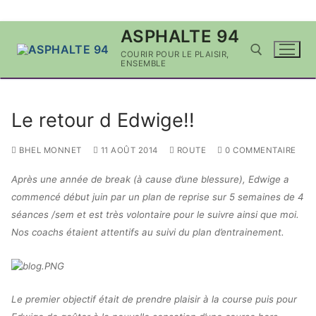
Aller
ASPHALTE 94
au
COURIR POUR LE PLAISIR,
contenu
ENSEMBLE
Rechercher :
Le retour d Edwige!!
BHEL MONNET
11 AOÛT 2014
ROUTE
0 COMMENTAIRE
Après une année de break (à cause d’une blessure), Edwige a
commencé début juin par un plan de reprise sur 5 semaines de 4
séances /sem et est très volontaire pour le suivre ainsi que moi.
Nos coachs étaient attentifs au suivi du plan d’entrainement.
Le premier objectif était de prendre plaisir à la course puis pour