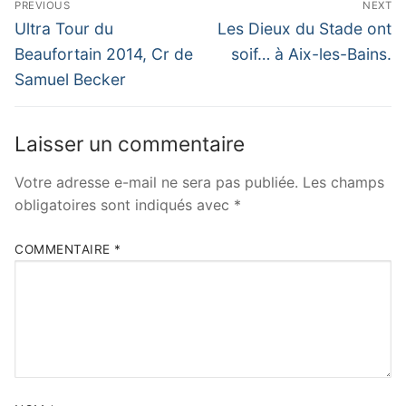
PREVIOUS
NEXT
de
Previous
Next
Ultra Tour du
Les Dieux du Stade ont
post:
post:
l’article
Beaufortain 2014, Cr de
soif… à Aix-les-Bains.
Samuel Becker
Laisser un commentaire
Votre adresse e-mail ne sera pas publiée.
Les champs
obligatoires sont indiqués avec
*
COMMENTAIRE
*