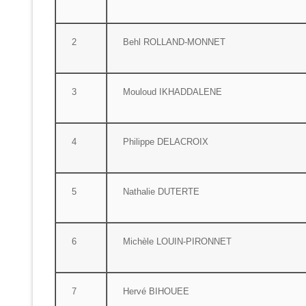
2
Behl ROLLAND-MONNET
3
Mouloud IKHADDALENE
4
Philippe DELACROIX
5
Nathalie DUTERTE
6
Michèle LOUIN-PIRONNET
7
Hervé BIHOUEE