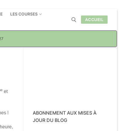
ÉE
LES COURSES
ACCUEIL
27
Rechercher :
me
et
ABONNEMENT AUX MISES À
nes !
JOUR DU BLOG
 heure,