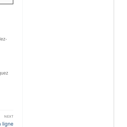
dez-
nquez
NEXT
 ligne