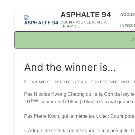
Aller
ASPHALTE 94
ACCUE
au
COURIR POUR LE PLAISIR,
INFOS
ENSEMBLE
contenu
C
And the winner is…
JEAN-MICHEL, POUR LE BUREAU
22 DÉCEMBRE 2013
Pas Nicolas Kwong Cheong qui, à la Corrida Issy le
ème
91
senior en 37’08 ». (10km). (Pas mal quand 
Pas Pierre Koch, qui le même jour, cite : Courir pour 
« Adepte de cette façon de courir, je m’y précipite. 