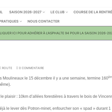
IL
SAISON 2026-2027
LE CLUB
COURSE DE LA RENTR
 PRATIQUES
NOUS CONTACTER
LIQUER ICI POUR ADHÉRER À L’ASPHALTE 94 POUR LA SAISON 2026-20
ROUTE
0 COMMENTAIRE
è
s Moulineaux le 15 décembre il y a une semaine, termine 160
même).
le plaisir : 10km d’allées forestières à travers le bois de Vincen
Déjà le lever dès Potron-minet, enfourcher son « spad » durant 1