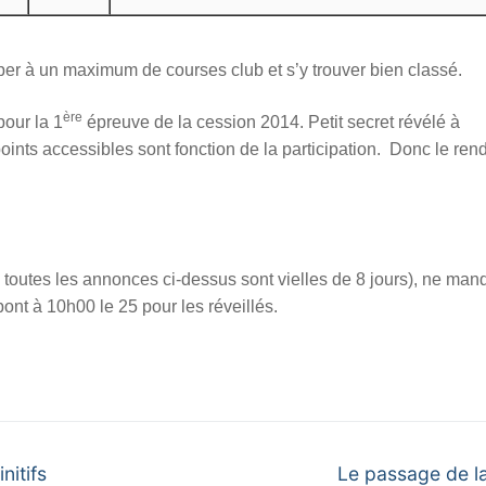
iper à un maximum de courses club et s’y trouver bien classé.
ère
pour la 1
épreuve de la cession 2014. Petit secret révélé à
 points accessibles sont fonction de la participation. Donc le ren
 toutes les annonces ci-dessus sont vielles de 8 jours), ne ma
ont à 10h00 le 25 pour les réveillés.
Next
nitifs
Le passage de la