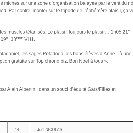
les miches sur une zone d’organisation balayée par le vent du no
ed. Par contre, monter sur le tripode de l’éphémère plaisir, ça 
s muscles tétanisés. Le plaisir, toujours le plaisir… 1h05’21’’,
ème
09’’, 38
VH1.
es Potadaniel, les sages Potadodo, les bons élèves d’Anne…à une 
tion gratuite sur Top chrono.biz. Bon Noël à tous ».
ar Alain Albertini, dans un souci d’équité Gars/Filles et
14
Joël NICOLAS