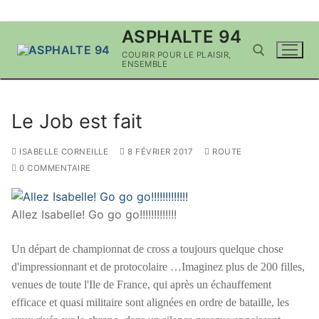
Aller
ASPHALTE 94
au
COURIR POUR LE PLAISIR,
contenu
ENSEMBLE
Rechercher :
Le Job est fait
ISABELLE CORNEILLE
8 FÉVRIER 2017
ROUTE
0 COMMENTAIRE
Allez Isabelle! Go go go!!!!!!!!!!!!!
Un départ de championnat de cross a toujours quelque chose
d'impressionnant et de protocolaire …Imaginez plus de 200 filles,
venues de toute l'Ile de France, qui après un échauffement
efficace et quasi militaire sont alignées en ordre de bataille, les