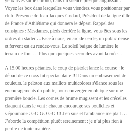
yeux rivés sur le chrono, dans un silence presque angoissant.
Voyez les box dans lesquelles vous viendrez vous positionner par
club. Présence de Jean Jacques Godard, Président de la ligue d'Ile
de France d'Athlétisme qui donnera le départ. Rappel des
consignes : Mesdames, pieds derrière la ligne, vous êtes sous les
ordres du starter …Face à nous, en arc de cercle, un public dense
et fervent est au rendez-vous. Le soleil baigne de lumière le
terrain de foot … Plus que quelques secondes avant la ruée…
A 15.00 heures pétantes, le coup de pistolet lance la course : le
départ de ce cross fut spectaculaire !!! Dans un embrasement de
couleurs, le peloton aux maillots multicolores s'élance sous les
encouragements du public, pour converger en oblique sur une
première boucle. Les cornes de brume mugissent et les crécelles
claquent dans le vent : chacun encourage ses pouliches et
s'époumone : GO GO GO !!! J'en suis et l'ambiance me plait …
J’aborde la compétition plutôt sereinement ; je n’ai plus rien à
perdre de toute manière.