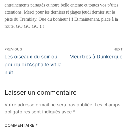
entrainements partagés et notre belle entente et toutes vos p’tites
attentions. Merci pour les derniers réglages jeudi dernier sur la
piste du Tremblay. Que du bonheur !!! Et maintenant, place à la
route. GO GO GO !!!
Navigation
PREVIOUS
NEXT
de
Previous
Next
Les oiseaux du soir ou
Meurtres à Dunkerque
post:
post:
l’article
pourquoi l’Asphalte vit la
nuit
Laisser un commentaire
Votre adresse e-mail ne sera pas publiée.
Les champs
obligatoires sont indiqués avec
*
COMMENTAIRE
*