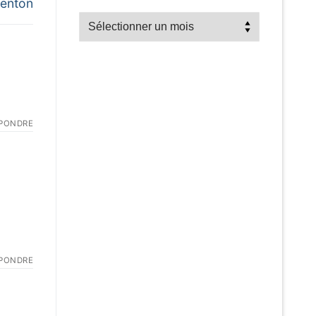
enton
Recherche
par
mois
PONDRE
PONDRE