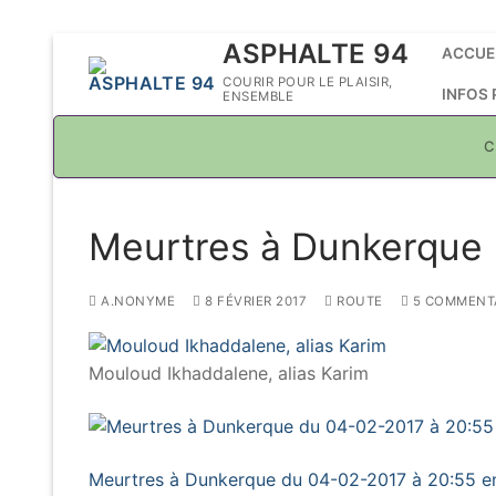
Aller
ASPHALTE 94
ACCUE
au
COURIR POUR LE PLAISIR,
INFOS
ENSEMBLE
contenu
C
Meurtres à Dunkerque
A.NONYME
8 FÉVRIER 2017
ROUTE
5 COMMENT
Mouloud Ikhaddalene, alias Karim
Meurtres à Dunkerque du 04-02-2017 à 20:55 en 