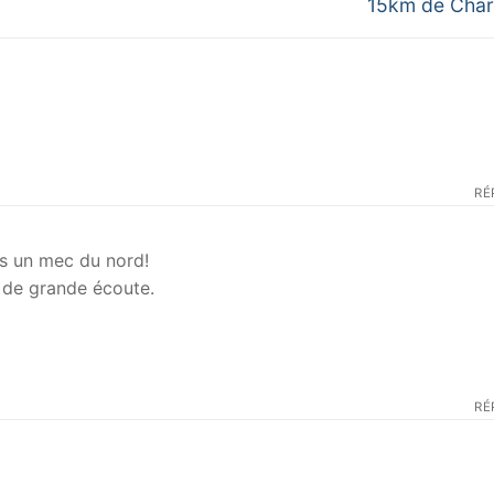
Next
15km de Char
post:
RÉ
is un mec du nord!
e de grande écoute.
RÉ