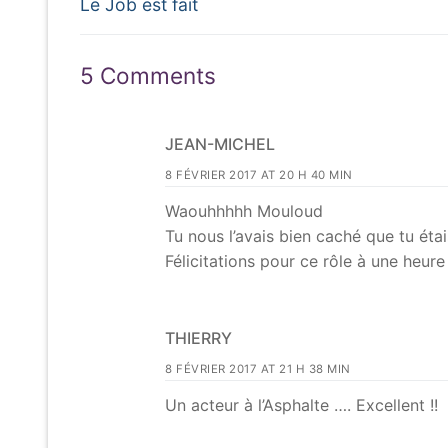
Previous
de
Le Job est fait
post:
l’article
5 Comments
JEAN-MICHEL
8 FÉVRIER 2017 AT 20 H 40 MIN
Waouhhhhh Mouloud
Tu nous l’avais bien caché que tu éta
Félicitations pour ce rôle à une heur
THIERRY
8 FÉVRIER 2017 AT 21 H 38 MIN
Un acteur à l’Asphalte …. Excellent !!