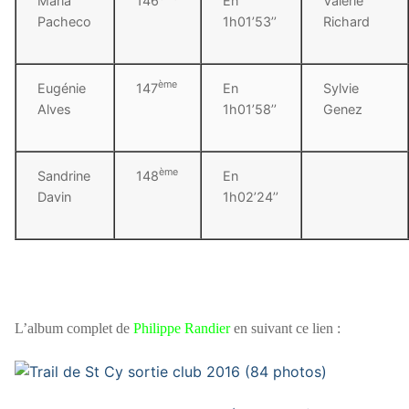
Maria
146
En
Valérie
Pacheco
1h01’53’’
Richard
ème
Eugénie
147
En
Sylvie
Alves
1h01’58’’
Genez
ème
Sandrine
148
En
Davin
1h02’24’’
L’album complet de
Philippe Randier
en suivant ce lien :