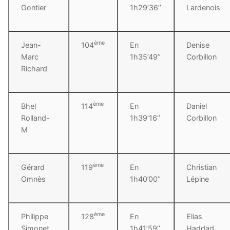
Gontier
1h29’36’’
Lardenois
ème
Jean-
104
En
Denise
Marc
1h35’49’’
Corbillon
Richard
ème
Bhel
114
En
Daniel
Rolland-
1h39’16’’
Corbillon
M
ème
Gérard
119
En
Christian
Omnès
1h40’00’’
Lépine
ème
Philippe
128
En
Elias
Simonet
1h41’59’’
Haddad