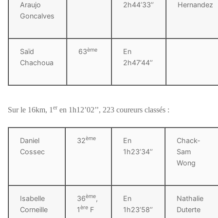
Araujo
2h44’33’’
Hernandez
Goncalves
ème
Saïd
63
En
Chachoua
2h47’44’’
er
Sur le 16km, 1
en 1h12’02’’, 223 coureurs classés :
ème
Daniel
32
En
Chack-
Cossec
1h23’34’’
Sam
Wong
ème
Isabelle
36
,
En
Nathalie
ère
Corneille
1
F
1h23’58’’
Duterte