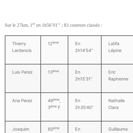
er
Sur le 27km, 1
en 1h56’01’’ ; 83 coureurs classés :
ème
Thierry
12
En
Latifa
Lardenois
2h14’54’’
Lépine
ème
Luis Perez
13
En
Eric
2h15’31’’
Raphenne
ème
Ana Perez
49
,
En
Nathalie
ème
3
F
2h35’40’’
Clara
ème
Joaquim
60
En
Guillaume