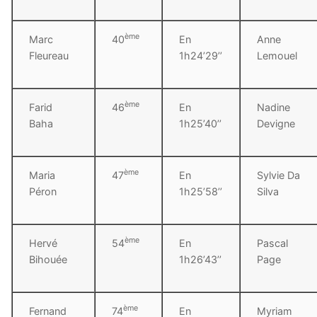
ème
Marc
40
En
Anne
Fleureau
1h24’29’’
Lemouel
ème
Farid
46
En
Nadine
Baha
1h25’40’’
Devigne
ème
Maria
47
En
Sylvie Da
Péron
1h25’58’’
Silva
ème
Hervé
54
En
Pascal
Bihouée
1h26’43’’
Page
ème
Fernand
74
En
Myriam