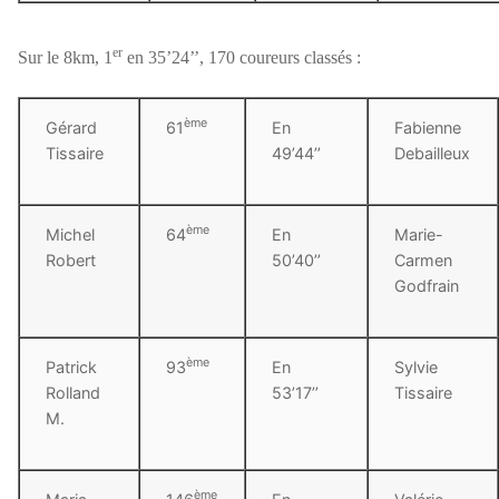
er
Sur le 8km, 1
en 35’24’’, 170 coureurs classés :
ème
Gérard
61
En
Fabienne
Tissaire
49’44’’
Debailleux
ème
Michel
64
En
Marie-
Robert
50’40’’
Carmen
Godfrain
ème
Patrick
93
En
Sylvie
Rolland
53’17’’
Tissaire
M.
ème