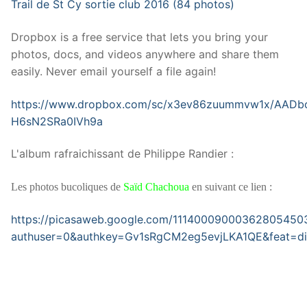
Trail de St Cy sortie club 2016 (84 photos)
Dropbox is a free service that lets you bring your
photos, docs, and videos anywhere and share them
easily. Never email yourself a file again!
https://www.dropbox.com/sc/x3ev86zuummvw1x/AAD
H6sN2SRa0IVh9a
L'album rafraichissant de Philippe Randier :
Les photos bucoliques de
Saïd Chachoua
en suivant ce lien :
https://picasaweb.google.com/1114000900036280545
authuser=0&authkey=Gv1sRgCM2eg5evjLKA1QE&feat=dir