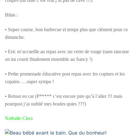
coupes (ha flute c’est vrai j’ai pas de cave !!!)
Bilan :
• Super course, bon barbecue et temps plus que clément pour ce
dimanche.
• Eric m’accueille au repas avec un verre de rouge (sans rancune
on ira courir finalement ensemble au Sancy !)
• Petite promenade éducative post repas avec les copines et les
copains ….super sympa !
• Retour en car (P***** c’est encore pire qu’à l’aller !!! mais
pourquoi j’ai oublié mes boules quies ???)
Nathalie Clara