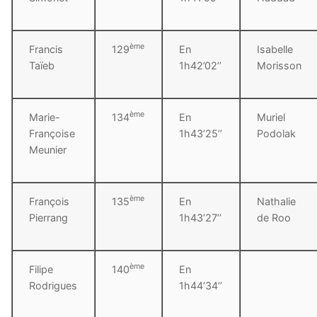
ème
Francis
129
En
Isabelle
Taïeb
1h42’02’’
Morisson
ème
Marie-
134
En
Muriel
Françoise
1h43’25’’
Podolak
Meunier
ème
François
135
En
Nathalie
Pierrang
1h43’27’’
de Roo
ème
Filipe
140
En
Rodrigues
1h44’34’’