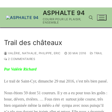
Aller
ASPHALTE 94
au
COURIR POUR LE PLAISIR,
contenu
ENSEMBLE
Rechercher :
Trail des châteaux
VALÉRIE, NATHALIE, PHILIPPE, ERIC
30 MAI 2016
TRAIL
2 COMMENTAIRES
Par Valérie Richard
Le trail de Saint-Cyr, dimanche 29 mai 2016, s’est très bien passé.
Nous étions 59 dont 51 coureurs. Il y en a eu pour tous les goûts :
boue, dévers, rivières. … Fous rires et surtout jolie course, très
bien organisée même la météo a été sympa avec nous puisqu’il
n’a plu que durant les trajets aller et retour. Elle nous a épargnés