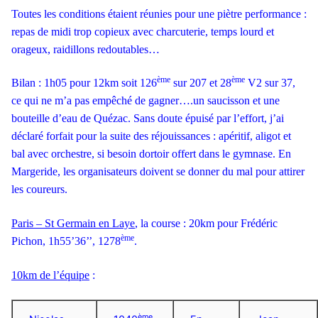
Toutes les conditions étaient réunies pour une piètre performance :
repas de midi trop copieux avec charcuterie, temps lourd et
orageux, raidillons redoutables…
ème
ème
Bilan : 1h05 pour 12km soit 126
sur 207 et 28
V2 sur 37,
ce qui ne m’a pas empêché de gagner….un saucisson et une
bouteille d’eau de Quézac. Sans doute épuisé par l’effort, j’ai
déclaré forfait pour la suite des réjouissances : apéritif, aligot et
bal avec orchestre, si besoin dortoir offert dans le gymnase. En
Margeride, les organisateurs doivent se donner du mal pour attirer
les coureurs.
Paris – St Germain en Laye
, la course : 20km pour Frédéric
ème
Pichon, 1h55’36’’, 1278
.
10km de l’équipe
:
ème