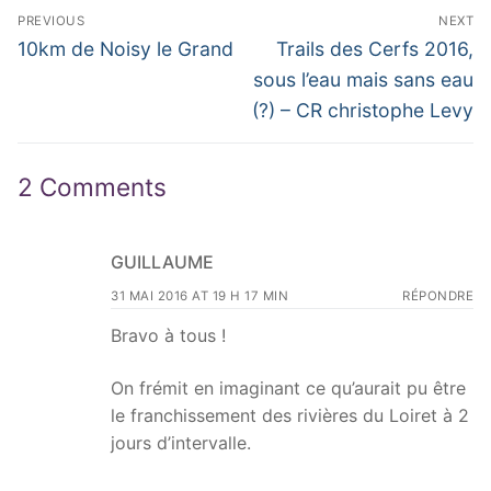
Navigation
PREVIOUS
NEXT
de
Previous
Next
10km de Noisy le Grand
Trails des Cerfs 2016,
post:
post:
l’article
sous l’eau mais sans eau
(?) – CR christophe Levy
2 Comments
GUILLAUME
31 MAI 2016 AT 19 H 17 MIN
RÉPONDRE
Bravo à tous !
On frémit en imaginant ce qu’aurait pu être
le franchissement des rivières du Loiret à 2
jours d’intervalle.