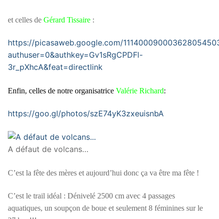
et celles de
Gérard Tissaire
:
https://picasaweb.google.com/1114000900036280545
authuser=0&authkey=Gv1sRgCPDFl-
3r_pXhcA&feat=directlink
Enfin, celles de notre organisatrice
Valérie Richard
:
https://goo.gl/photos/szE74yK3zxeuisnbA
A défaut de volcans…
C’est la fête des mères et aujourd’hui donc ça va être ma fête !
C’est le trail idéal : Dénivelé 2500 cm avec 4 passages
aquatiques, un soupçon de boue et seulement 8 féminines sur le