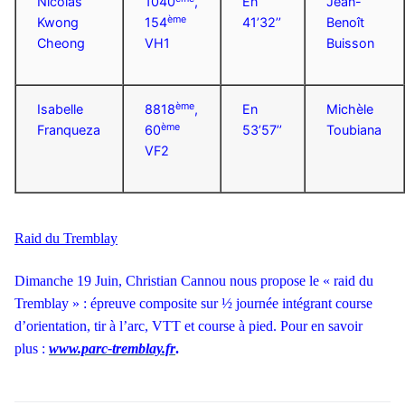
Nicolas
1040
,
En
Jean-
ème
Kwong
154
41’32’’
Benoît
Cheong
VH1
Buisson
ème
Isabelle
8818
,
En
Michèle
ème
Franqueza
60
53’57’’
Toubiana
VF2
Raid du Tremblay
Dimanche 19 Juin, Christian Cannou nous propose le « raid du
Tremblay » : épreuve composite sur ½ journée intégrant course
d’orientation, tir à l’arc, VTT et course à pied. Pour en savoir
plus :
www.parc-tremblay.fr
.