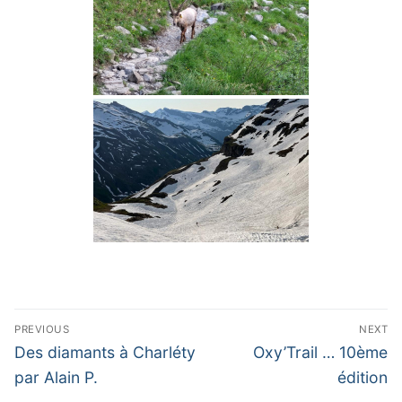
Navigation
PREVIOUS
NEXT
de
Previous
Next
Des diamants à Charléty
Oxy’Trail … 10ème
post:
post:
l’article
par Alain P.
édition