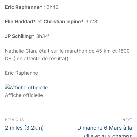
Eric Raphenne*
: 2h40'
Elie Haddad*
et
Christian lepine*
3h28'
JP Schilling*
3h34'
Nathalie Clara était sur le marathon de 45 km et 1600
D+ ( en attente de résultat)
Eric Raphenne
Affiche officielle
Navigation
PREVIOUS
NEXT
de
Previous
Next
2 miles (3,2km)
Dimanche 6 Mars à la
post:
post:
ville et aux champs