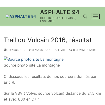
Aller
ASPHALTE 94
au
COURIR POUR LE PLAISIR,
contenu
ENSEMBLE
Rechercher :
Trail du Vulcain 2016, résultat
SKYRUNNER
8 MARS 2016
TRAIL
0 COMMENTAIRE
Source photo site La montagne
Ci dessous les résultats de nos coureurs donnés par
Eric R.
Sur la VSV ( Volvic source volcan) distance du 21,5 km
et avec 800 en D+ :