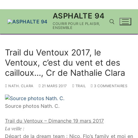
Aller
ASPHALTE 94
au
COURIR POUR LE PLAISIR,
contenu
ENSEMBLE
Rechercher :
Trail du Ventoux 2017, le
Ventoux, c’est du vent et des
cailloux…, Cr de Nathalie Clara
NATH. CLARA
21 MARS 2017
TRAIL
3 COMMENTAIRES
Source photos Nath. C.
Trail du Ventoux – Dimanche 19 mars 2017
La veille :
Départ de la dream team : Nico, Flo’s family et moi en