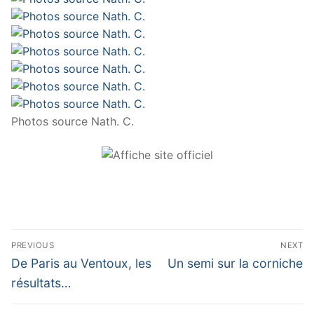
Photos source Nath. C.
Navigation
PREVIOUS
NEXT
de
Previous
Next
De Paris au Ventoux, les
Un semi sur la corniche
post:
post:
l’article
résultats…