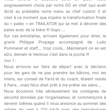
soigneusement choisi par notre GO en chef (qui avait
dicté au préalable notre menu au chef cuistot !) et
c’est à ce moment que s’opère la transformation finale
du « paléo » en TRAILATOR qui se met à dévorer des
pates avec de la bière !!! Oups ….
Sur ces entrefaites, arrivent également pour diner, le
grand Philippe Propage accompagné de Ludo
Pommeret et staff…. trop cools….Maintenant on en est
sûrs, demain le Ventoux c’est dans la poche !!!
Jour J :
Nous arrivons sur l’aire de départ avec la décision
pour les gars de ne pas prendre les bâtons, moi les
miens, sur conseil de Farid et du coach, étaient restés
à Paris….mais Nico était prêt à me prêter les siens….
Nous écoutons très sérieusement les consignes de
sécurité données par l’organisateur, et commençons à
devenir blêmes quand il nous annonce au sommet des
rafales de vent à 120 km/h avec des températures