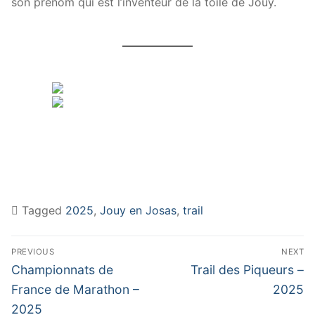
son prénom qui est l’inventeur de la toile de Jouy.
Tagged
2025
,
Jouy en Josas
,
trail
Navigation
PREVIOUS
NEXT
de
Previous
Next
Championnats de
Trail des Piqueurs –
post:
post:
l’article
France de Marathon –
2025
2025