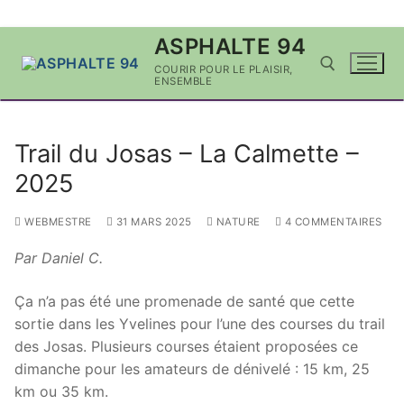
Aller
ASPHALTE 94
au
COURIR POUR LE PLAISIR,
contenu
ENSEMBLE
Rechercher :
Trail du Josas – La Calmette –
2025
WEBMESTRE
31 MARS 2025
NATURE
4 COMMENTAIRES
Par Daniel C.
Ça n’a pas été une promenade de santé que cette
sortie dans les Yvelines pour l’une des courses du trail
des Josas. Plusieurs courses étaient proposées ce
dimanche pour les amateurs de dénivelé : 15 km, 25
km ou 35 km.