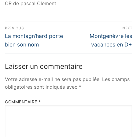
CR de pascal Clement
Navigation
PREVIOUS
NEXT
de
Previous
Next
La montagn’hard porte
Montgenèvre les
post:
post:
l’article
bien son nom
vacances en D+
Laisser un commentaire
Votre adresse e-mail ne sera pas publiée.
Les champs
obligatoires sont indiqués avec
*
COMMENTAIRE
*