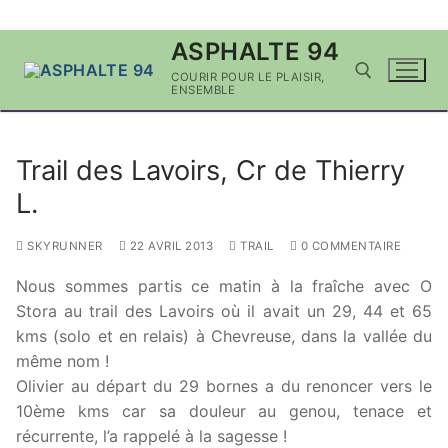
Aller
ASPHALTE 94
au
COURIR POUR LE PLAISIR,
contenu
ENSEMBLE
Rechercher :
Trail des Lavoirs, Cr de Thierry
L.
SKYRUNNER
22 AVRIL 2013
TRAIL
0 COMMENTAIRE
Nous sommes partis ce matin à la fraîche avec O
Stora au trail des Lavoirs où il avait un 29, 44 et 65
kms (solo et en relais) à Chevreuse, dans la vallée du
même nom !
Olivier au départ du 29 bornes a du renoncer vers le
10ème kms car sa douleur au genou, tenace et
récurrente, l’a rappelé à la sagesse !