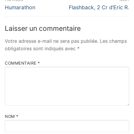
de
Previous
Next
Humarathon
Flashback, 2 Cr d’Eric R.
post:
post:
l’article
Laisser un commentaire
Votre adresse e-mail ne sera pas publiée.
Les champs
obligatoires sont indiqués avec
*
COMMENTAIRE
*
NOM
*