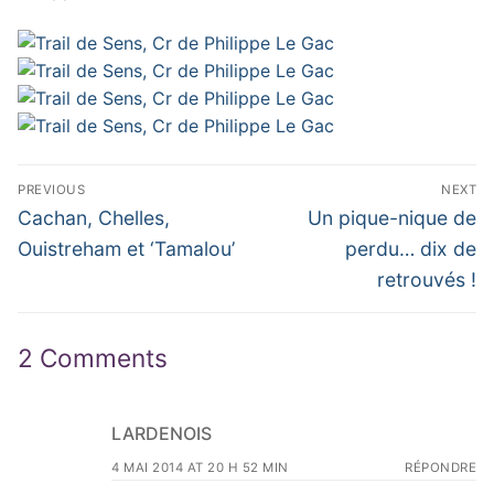
Navigation
PREVIOUS
NEXT
de
Previous
Next
Cachan, Chelles,
Un pique-nique de
post:
post:
l’article
Ouistreham et ‘Tamalou’
perdu… dix de
retrouvés !
2 Comments
LARDENOIS
4 MAI 2014 AT 20 H 52 MIN
RÉPONDRE