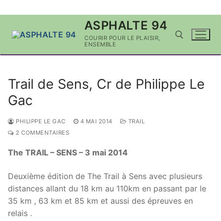
Aller
ASPHALTE 94
au
COURIR POUR LE PLAISIR,
contenu
ENSEMBLE
Rechercher :
Trail de Sens, Cr de Philippe Le
Gac
PHILIPPE LE GAC
4 MAI 2014
TRAIL
2 COMMENTAIRES
The TRAIL – SENS – 3 mai 2014
Deuxième édition de The Trail à Sens avec plusieurs
distances allant du 18 km au 110km en passant par le
35 km , 63 km et 85 km et aussi des épreuves en
relais .