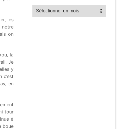
Recherche
par
er, les
mois
 notre
ais on
kou, la
ail. Je
lles y
n c’est
ay, en
sement
mi tour
inue à
te boue