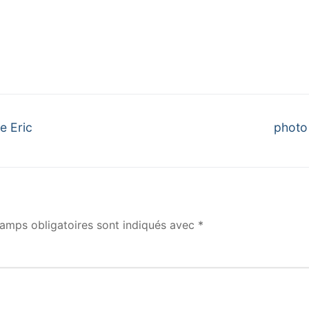
Next
de Eric
photo
post:
amps obligatoires sont indiqués avec
*