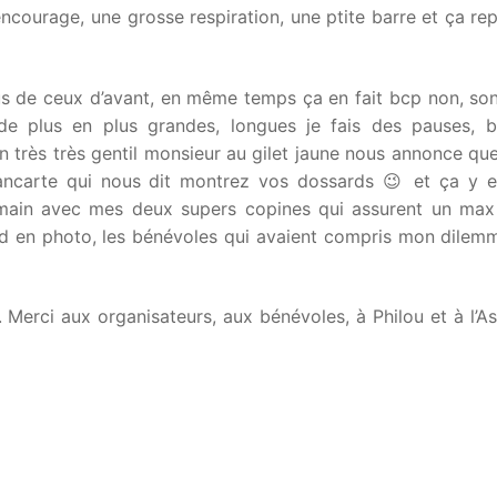
encourage, une grosse respiration, une ptite barre et ça re
lus de ceux d’avant, en même temps ça en fait bcp non, son
 de plus en plus grandes, longues je fais des pauses, 
 très très gentil monsieur au gilet jaune nous annonce que
 pancarte qui nous dit montrez vos dossards 😉 et ça y e
main avec mes deux supers copines qui assurent un max !
nd en photo, les bénévoles qui avaient compris mon dilemm
…. Merci aux organisateurs, aux bénévoles, à Philou et à l’A