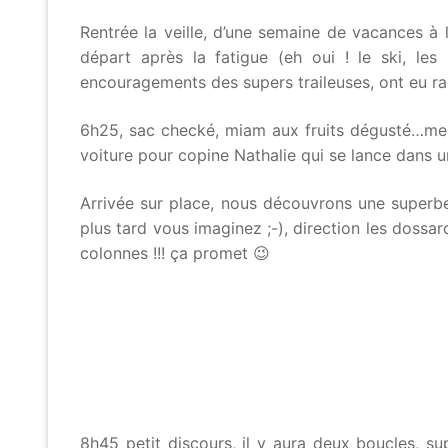
Rentrée la veille, d’une semaine de vacances à 
départ après la fatigue (eh oui ! le ski, l
encouragements des supers traileuses, ont eu r
6h25, sac checké, miam aux fruits dégusté…me v
voiture pour copine Nathalie qui se lance dans 
Arrivée sur place, nous découvrons une superbe f
plus tard vous imaginez ;-), direction les dossard
colonnes !!! ça promet 😉
8h45 petit discours, il y aura deux boucles, su