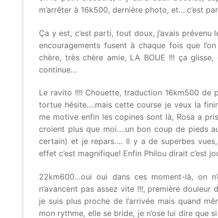
m’arrêter à 16k500, dernière photo, et….c’est par
Ça y est, c’est parti, tout doux, j’avais préven
encouragements fusent à chaque fois que l’on
chère, très chère amie, LA BOUE !!! ça glisse,
continue…
Le ravito !!!! Chouette, traduction 16km500 de pa
tortue hésite….mais cette course je veux la fini
me motive enfin les copines sont là, Rosa a pr
croient plus que moi….un bon coup de pieds aux 
certain) et je repars…. Il y a de superbes vue
effet c’est magnifique! Enfin Philou dirait c’est joo
22km600…oui oui dans ces moment-là, on n’o
n’avancent pas assez vite !!!, première douleur d
je suis plus proche de l’arrivée mais quand mê
mon rythme, elle se bride, je n’ose lui dire que 