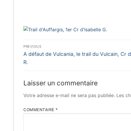
Navigation
PREVIOUS
Previous
de
A défaut de Vulcania, le trail du Vulcain, Cr 
post:
R.
l’article
Laisser un commentaire
Votre adresse e-mail ne sera pas publiée.
Les ch
COMMENTAIRE
*