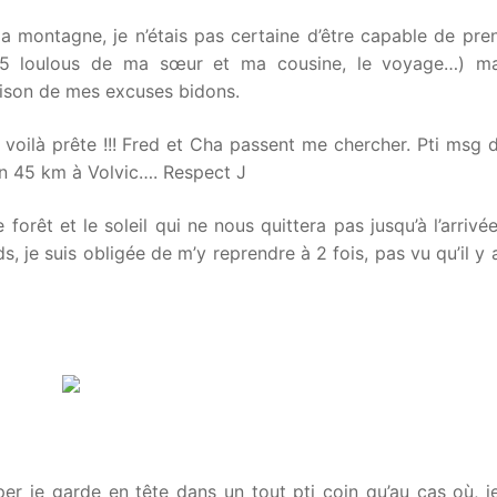
la montagne, je n’étais pas certaine d’être capable de pre
es 5 loulous de ma sœur et ma cousine, le voyage…) ma
aison de mes excuses bidons.
oilà prête !!! Fred et Cha passent me chercher. Pti msg d
un 45 km à Volvic…. Respect J
orêt et le soleil qui ne nous quittera pas jusqu’à l’arriv
s, je suis obligée de m’y reprendre à 2 fois, pas vu qu’il y 
per je garde en tête dans un tout pti coin qu’au cas où, 