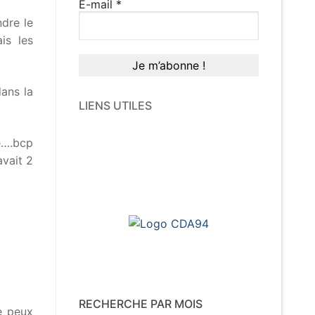
E-mail
*
ndre le
is les
ans la
LIENS UTILES
ée….bcp
avait 2
RECHERCHE PAR MOIS
je peux