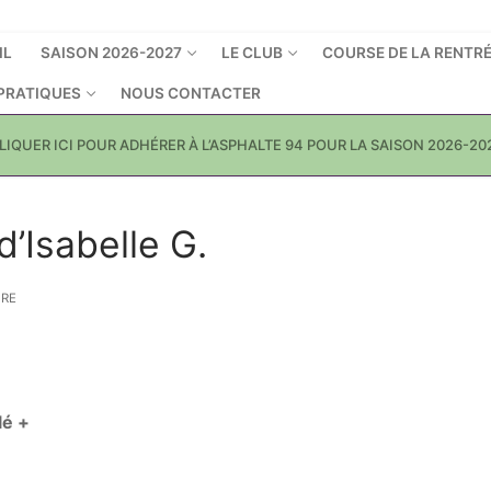
IL
SAISON 2026-2027
LE CLUB
COURSE DE LA RENTR
 PRATIQUES
NOUS CONTACTER
LIQUER ICI POUR ADHÉRER À L’ASPHALTE 94 POUR LA SAISON 2026-20
 d’Isabelle G.
RE
lé +