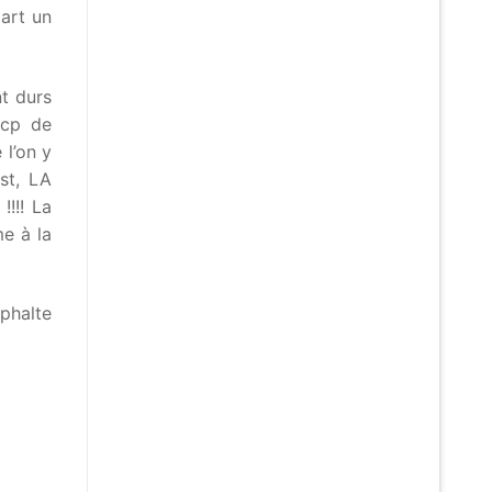
part un
t durs
bcp de
 l’on y
st, LA
!!! La
e à la
sphalte