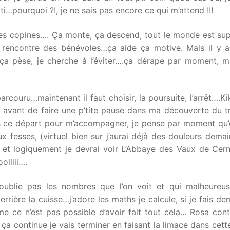
ti…pourquoi ?!, je ne sais pas encore ce qui m’attend !!!
u les copines…. Ça monte, ça descend, tout le monde est sup
 rencontre des bénévoles…ça aide ça motive. Mais il y a
 ça pèse, je cherche à l’éviter….ça dérape par moment, m
rcouru…maintenant il faut choisir, la poursuite, l’arrêt….Ki
r avant de faire une p’tite pause dans ma découverte du tr
is ce départ pour m’accompagner, je pense par moment qu’e
fesses, (virtuel bien sur j’aurai déjà des douleurs demai
s, et logiquement je devrai voir L’Abbaye des Vaux de Cern
olliii….
ublie pas les nombres que l’on voit et qui malheureu
errière la cuisse…j’adore les maths je calcule, si je fais de
me ce n’est pas possible d’avoir fait tout cela… Rosa cont
si ça continue je vais terminer en faisant la limace dans cet