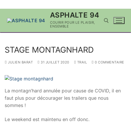
Aller
ASPHALTE 94
au
COURIR POUR LE PLAISIR,
contenu
ENSEMBLE
Rechercher :
STAGE MONTAGNHARD
JULIEN BARAT
31 JUILLET 2020
TRAIL
0 COMMENTAIRE
La montagn’hard annulée pour cause de COVID, il en
faut plus pour décourager les trailers que nous
sommes !
Le weekend est maintenu en off donc.