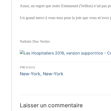
Aussi, un regret que notre Emmanuel (Veillon) n’ait pas pu
Un grand merci à vous tous pour la joie que vous m’avez p
Nathalie Diez Verdier
Navigation
PREVIOUS
Previous
de
New-York, New-York
post:
l’article
Laisser un commentaire