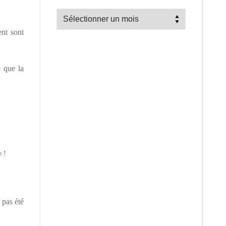
Recherche
par
nt sont
mois
e que la
e !
 pas été