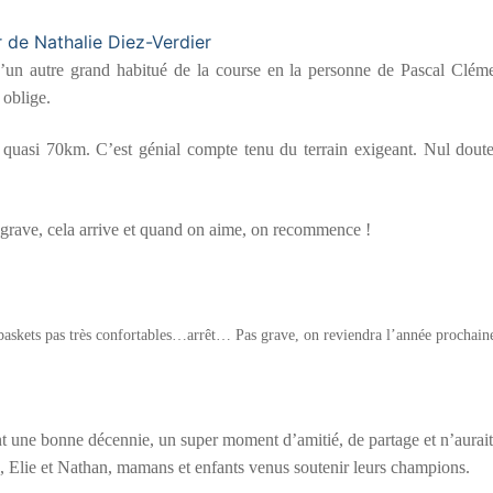
n autre grand habitué de la course en la personne de Pascal Cléme
 oblige.
er quasi 70km. C’est génial compte tenu du terrain exigeant. Nul dout
s grave, cela arrive et quand on aime, on recommence !
 baskets pas très confortables…arrêt… Pas grave, on reviendra l’année prochain
une bonne décennie, un super moment d’amitié, de partage et n’aurait
e, Elie et Nathan, mamans et enfants venus soutenir leurs champions.