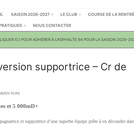
IL
SAISON 2026-2027
LE CLUB
COURSE DE LA RENTR
 PRATIQUES
NOUS CONTACTER
LIQUER ICI POUR ADHÉRER À L’ASPHALTE 94 POUR LA SAISON 2026-20
version supportrice – Cr de
MMENTAIRE
ques et 5 000mD+
mpagnatrice et supportrice d’une superbe équipe prête à en découdre dans