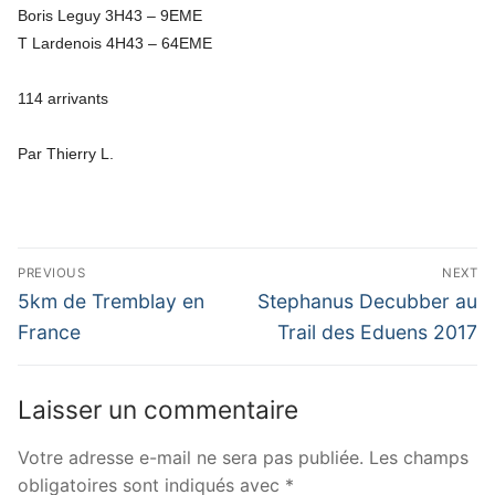
Boris Leguy 3H43 – 9EME
T Lardenois 4H43 – 64EME
114 arrivants
Par Thierry L.
Navigation
PREVIOUS
NEXT
de
Previous
Next
5km de Tremblay en
Stephanus Decubber au
post:
post:
l’article
France
Trail des Eduens 2017
Laisser un commentaire
Votre adresse e-mail ne sera pas publiée.
Les champs
obligatoires sont indiqués avec
*