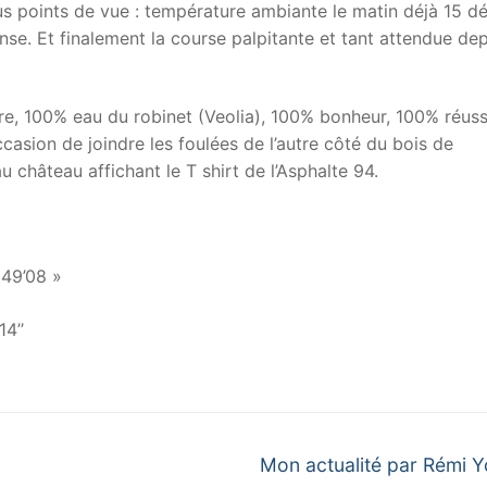
us points de vue : température ambiante le matin déjà 15 dé
nse. Et finalement la course palpitante et tant attendue de
re, 100% eau du robinet (Veolia), 100% bonheur, 100% réuss
ccasion de joindre les foulées de l’autre côté du bois de
u château affichant le T shirt de l’Asphalte 94.
49’08 »
4’’
Next
Mon actualité par Rémi 