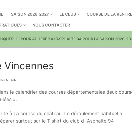
IL
SAISON 2026-2027
LE CLUB
COURSE DE LA RENTR
 PRATIQUES
NOUS CONTACTER
LIQUER ICI POUR ADHÉRER À L’ASPHALTE 94 POUR LA SAISON 2026-20
e Vincennes
MMENTAIRE
 dans le calendrier des courses départementales deux cours
ulées ».
crite à La course du château. Le déroulement habituel a
parer surtout sur le T shirt du club d l’Asphalte 94.