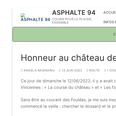
Aller
ASPHALTE 94
ACCUE
au
COURIR POUR LE PLAISIR,
INFOS
ENSEMBLE
contenu
C
Honneur au château d
ANGELA RASINARIU
13 JUIN 2022
ROUTE
1 CO
Ce jour de dimanche le 12/06/2022, il y a avait
Vincennes : « La course du château » et « Les fo
Sans être au courant des Foulées, je me suis ins
commencé la veille : chercher le dossard et le pré