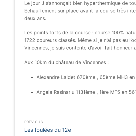
Le jour J s’annonçait bien hyperthermique de to
Echauffement sur place avant la course très inte
deux ans.
Les points forts de la course : course 100% natu
1722 coureurs classés. Même si je n’ai pas eu l’o
Vincennes, je suis contente d’avoir fait honneur a
Aux 10km du château de Vincennes :
Alexandre Laidet 670ème , 65ème MH3 en 
Angela Rasinariu 1131ème , 1ère MF5 en 56’1
Navigation
PREVIOUS
Previous
de
Les foulées du 12e