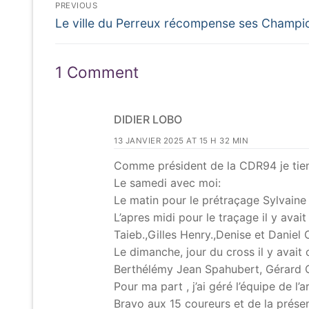
Navigation
PREVIOUS
Previous
de
Le ville du Perreux récompense ses Champi
post:
l’article
1 Comment
DIDIER LOBO
13 JANVIER 2025 AT 15 H 32 MIN
Comme président de la CDR94 je tien
Le samedi avec moi:
Le matin pour le prétraçage Sylvaine L
L’apres midi pour le traçage il y avait
Taieb.,Gilles Henry.,Denise et Daniel 
Le dimanche, jour du cross il y avait
Berthélémy Jean Spahubert, Gérard
Pour ma part , j’ai géré l’équipe de l’a
Bravo aux 15 coureurs et de la prés