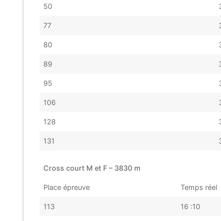
50
77
80
89
95
106
128
131
Cross court M et F – 3830 m
Place épreuve
Temps réel
113
16 :10