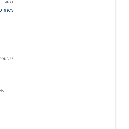
NEXT
ionnes
PONDRE
cis