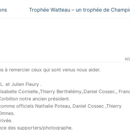
Next
ons
Trophée Watteau – un trophée de Champ
post:
RÉ
s à remercier ceux qui sont venus nous aider.
. et Julien Fleury .
 Isabelle Cornielle.,Thierry Berthélémy.,Daniel Cossec., Fran
Corbillon notre ancien président.
 comme officiels Nathalie Poteau, Daniel Cossec ,Thierry
 Omnes.
rrivée.
ence des supporters/photographe.