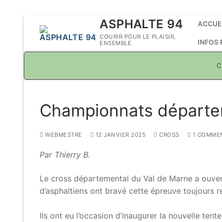
Aller
ASPHALTE 94
ACCUE
au
COURIR POUR LE PLAISIR,
INFOS
ENSEMBLE
contenu
C
Championnats départe
WEBMESTRE
12 JANVIER 2025
CROSS
1 COMMEN
Par Thierry B.
Le cross départemental du Val de Marne a ouvert
d’asphaltiens ont bravé cette épreuve toujours 
Ils ont eu l’occasion d’inaugurer la nouvelle ten