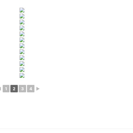
◄
1
2
3
4
►