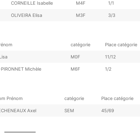
CORNEILLE Isabelle
M4F
1/1
OLIVEIRA Elisa
M3F
3/3
rénom
catégorie
Place catégorie
isa
M0F
11/12
-PIRONNET Michèle
M6F
1/2
om Prénom
catégorie
Place catégorie
ECHENEAUX Axel
SEM
45/69