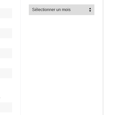
Recherche
par
mois
e