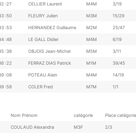
32 :27
CELLIER Laurent
M4M
3/19
33 :50
FLEURY Julien
M3M
15/29
33 :53
HERNANDEZ Guillaume
M2M
25/47
34 :48
LE GALL Didier
M4M
6/19
35 :38
OBJOIS Jean-Michel
M5M
3/11
36 :22
FERRAZ DIAS Patrick
M1M
39/45
39 :08
POTEAU Alain
M4M
14/19
39 :58
COLER Fred
M7M
1/1
Nom Prénom
catégorie
Place catégori
COULAUD Alexandra
M3F
2/3