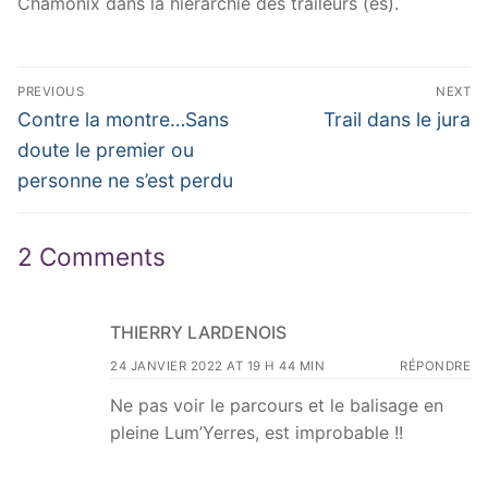
Chamonix dans la hiérarchie des traileurs (es).
Navigation
PREVIOUS
NEXT
de
Previous
Next
Contre la montre…Sans
Trail dans le jura
post:
post:
l’article
doute le premier ou
personne ne s’est perdu
2 Comments
THIERRY LARDENOIS
24 JANVIER 2022 AT 19 H 44 MIN
RÉPONDRE
Ne pas voir le parcours et le balisage en
pleine Lum’Yerres, est improbable !!