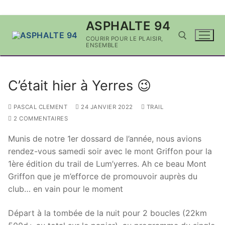
Aller
ASPHALTE 94
au
COURIR POUR LE PLAISIR,
contenu
ENSEMBLE
Rechercher :
C’était hier à Yerres 😉
PASCAL CLEMENT
24 JANVIER 2022
TRAIL
2 COMMENTAIRES
Munis de notre 1er dossard de l’année, nous avions
rendez-vous samedi soir avec le mont Griffon pour la
1ère édition du trail de Lum’yerres. Ah ce beau Mont
Griffon que je m’efforce de promouvoir auprès du
club… en vain pour le moment
Départ à la tombée de la nuit pour 2 boucles (22km